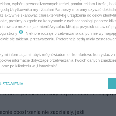
ątkowej konferencji. Premier Mateusz Morawiecki poinfor
klam, wybór spersonalizowanych treści, pomiar reklam i treści, bad
 zgodą Użytkownika my i Zaufani Partnerzy możemy używać dokład
az aktywnie skanować charakterystykę urządzenia do celów identyfi
cz, jakie zasady w niej obowiązują:
Strefa czerwona
ść, prosimy o zgodę na korzystanie z tych technologii poprzez klikn
a i zawsze możesz ją zmienić/wycofać klikając przycisk ustawień pr
efie? [LISTA]
ogu strony
. Niektóre rodzaje przetwarzania danych nie wymagaj
lasach 4-8 wprowadzona będzie nauka zdalna od
iwić się takiemu przetwarzaniu. Preferencje będą miały zastosowanie
ze sobą w godzinach 8-16 tylko pod opieką osób dor
szymi informacjami, abyś mógł świadomie i komfortowo korzystać z
w i restauracji (na razie na 2 tygodnie).
gółowe informacje dotyczące przetwarzania Twoich danych znajdzi
s
oraz po kliknięciu w „Ustawienia”.
pie do 5 osób.
możliwością dokończenia turnusów).
USTAWIENIA
0+ z wyjątkiem: działalności zawodowej, zaspokaj
a w uroczystościach związanych z kultem religijny
nie obostrzenia nie zadziałały, jeśli