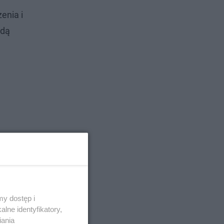
enia i
ędą
y dostęp i
lne identyfikatory,
iania