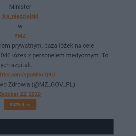
Minister
@a_niedzielski
w
#MZ
rem prywatnym, baza łóżek na cele
1046 łóżek z personelem medycznym. To
ch szpitali.
witter.com/vpu8FxeQ9U
two Zdrowia (@MZ_GOV_PL)
October 22, 2020
ROZWIŃ