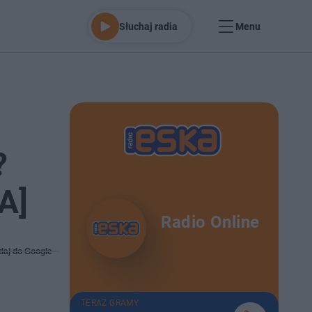
Słuchaj radia
Menu
?
A]
Radio Online
daj do Google
TERAZ GRAMY