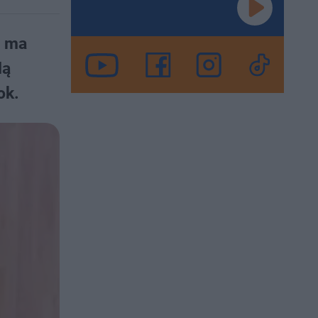
d ma
dą
ok.