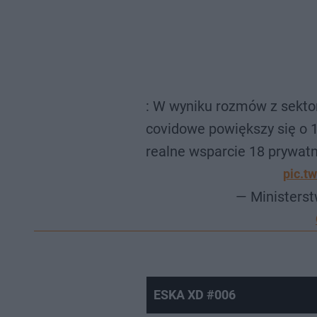
: W wyniku rozmów z sekto
covidowe powiększy się o 
realne wsparcie 18 prywatny
pic.t
— Ministers
ESKA XD #006