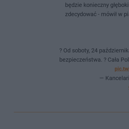
będzie konieczny głęboki
zdecydować - mówił w pi
? Od soboty, 24 październi
bezpieczeństwa. ? Cała Pol
pic.t
— Kancelar