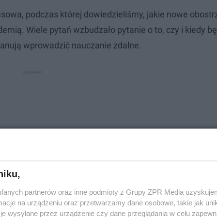
asowa, podczas której dowiedzieliśmy, jakie nowe obostrz
emią. Wiele pytań wzbudzało pytanie o to, czy i kiedy b
lanują wprowadzić nauczanie zdalne.
niku,
fanych partnerów oraz inne podmioty z Grupy ZPR Media uzyskujem
cje na urządzeniu oraz przetwarzamy dane osobowe, takie jak unika
je wysyłane przez urządzenie czy dane przeglądania w celu zapewn