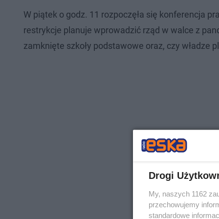
W piątek o godz. 11 rozpoczęła się konferencja pr
restrykcje planuje wprowadzić rząd w walce z pand
zamknięte szkoły podstawowe oraz, czy władze p
Drogi Użytkow
My, naszych 1162 zau
przechowujemy informa
standardowe informac