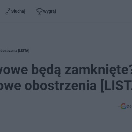
Słuchaj
Wygraj
ostrzenia [LISTA]
wowe będą zamknięte
we obostrzenia [LIST
Do