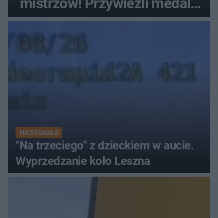
mistrzów! Przywieźli medale
z mistrzostw Europy
NA SYGNALE
"Na trzeciego" z dzieckiem w aucie.
Wyprzedzanie koło Leszna