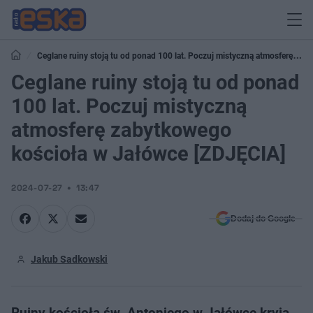
Ceglane ruiny stoją tu od ponad 100 lat. Poczuj mistyczną atmosferę
zabytkowego kościoła w Jałówce [ZDJĘCIA]
Ceglane ruiny stoją tu od ponad
100 lat. Poczuj mistyczną
atmosferę zabytkowego
kościoła w Jałówce [ZDJĘCIA]
2024-07-27
13:47
Dodaj do Google
Jakub Sadkowski
Ruiny kościoła św. Antoniego w Jałówce kryją