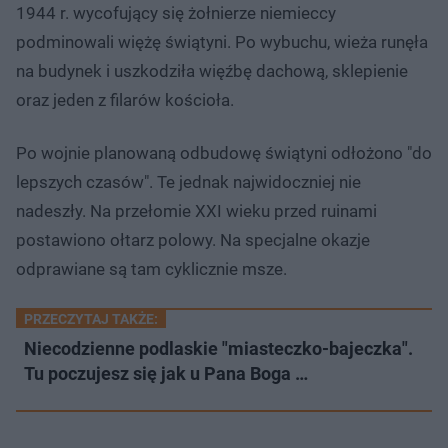
1944 r. wycofujący się żołnierze niemieccy
podminowali więżę świątyni. Po wybuchu, wieża runęła
na budynek i uszkodziła więźbę dachową, sklepienie
oraz jeden z filarów kościoła.
Po wojnie planowaną odbudowę świątyni odłożono "do
lepszych czasów". Te jednak najwidoczniej nie
nadeszły. Na przełomie XXI wieku przed ruinami
postawiono ołtarz polowy. Na specjalne okazje
odprawiane są tam cyklicznie msze.
PRZECZYTAJ TAKŻE:
Niecodzienne podlaskie "miasteczko-bajeczka".
Tu poczujesz się jak u Pana Boga …