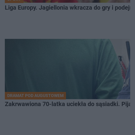
Liga Europy. Jagiellonia wkracza do gry i podej
DRAMAT POD AUGUSTOWEM
Zakrwawiona 70-latka uciekła do sąsiadki. Pija