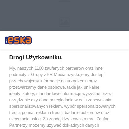
Drogi Użytkowniku,
My, naszych 1160 zaufanych partnerów oraz inne
Żaden utwór zamieszczony w serwisie nie może być powielany i
podmioty z Grupy ZPR Media uzyskujemy dostęp i
rozpowszechniany lub dalej rozpowszechniany w jakikolwiek sposób (w
przechowujemy informacje na urządzeniu oraz
tym także elektroniczny lub mechaniczny) na jakimkolwiek polu
eksploatacji w jakiejkolwiek formie, włącznie z umieszczaniem w
przetwarzamy dane osobowe, takie jak unikalne
Internecie bez pisemnej zgody właściciela praw. Jakiekolwiek użycie lub
identyfikatory, standardowe informacje wysyłane przez
wykorzystanie utworów w całości lub w części z naruszeniem prawa,
tzn. bez właściwej zgody, jest zabronione pod groźbą kary i może być
urządzenie czy dane przeglądania w celu zapewniania
ścigane prawnie.
spersonalizowanych reklam, wybór spersonalizowanych
treści, pomiar reklam i treści, badanie odbiorców oraz
ulepszanie usług. Za zgodą Użytkownika my i Zaufani
Partnerzy możemy używać dokładnych danych