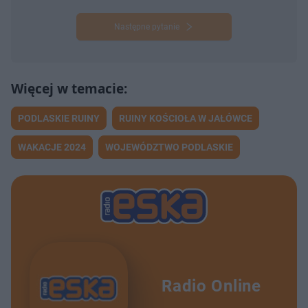
Następne pytanie
PODLASKIE RUINY
RUINY KOŚCIOŁA W JAŁÓWCE
WAKACJE 2024
WOJEWÓDZTWO PODLASKIE
Radio Online