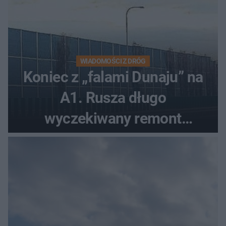
WIADOMOŚCI Z DRÓG
Koniec z „falami Dunaju” na
A1. Rusza długo
wyczekiwany remont
autostrady