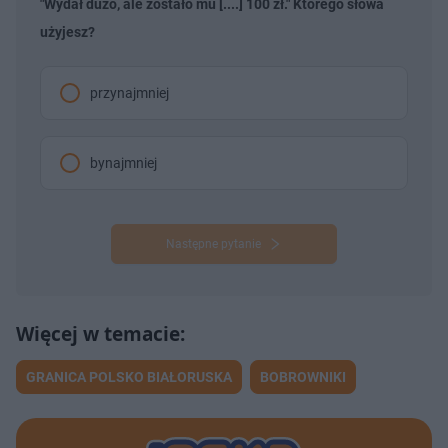
"Wydał dużo, ale zostało mu [....] 100 zł." Którego słowa
użyjesz?
przynajmniej
bynajmniej
Następne pytanie
GRANICA POLSKO BIAŁORUSKA
BOBROWNIKI