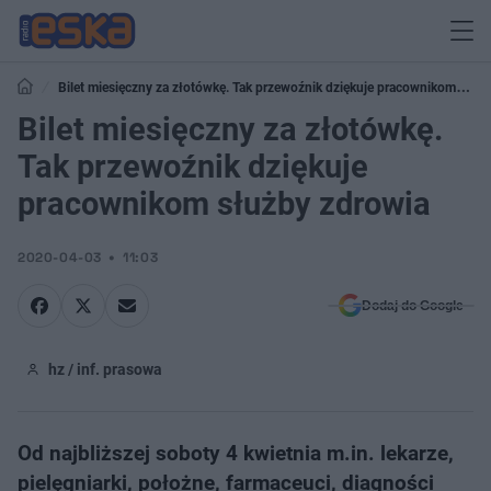
Bilet miesięczny za złotówkę. Tak przewoźnik dziękuje pracownikom
służby zdrowia
Bilet miesięczny za złotówkę.
Tak przewoźnik dziękuje
pracownikom służby zdrowia
2020-04-03
11:03
Dodaj do Google
hz / inf. prasowa
Od najbliższej soboty 4 kwietnia m.in. lekarze,
pielęgniarki, położne, farmaceuci, diagności