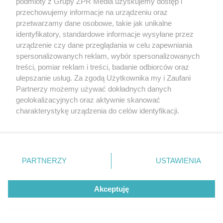
podmioty z Grupy ZPR Media uzyskujemy dostęp i
słoweński pomocnik?
przechowujemy informacje na urządzeniu oraz
przetwarzamy dane osobowe, takie jak unikalne
identyfikatory, standardowe informacje wysyłane przez
22
urządzenie czy dane przeglądania w celu zapewniania
spersonalizowanych reklam, wybór spersonalizowanych
treści, pomiar reklam i treści, badanie odbiorców oraz
ulepszanie usług. Za zgodą Użytkownika my i Zaufani
Partnerzy możemy używać dokładnych danych
geolokalizacyjnych oraz aktywnie skanować
charakterystykę urządzenia do celów identyfikacji.
Ponieważ cenimy Twoją prywatność, prosimy o zgodę na
BIZNES POZA BOISKIEM
korzystanie z tych technologii poprzez kliknięcie
Jan Bednarek otworzył restaurację w
„Akceptuję”. Zgoda jest dobrowolna i zawsze możesz ją
Poznaniu. Znamy konkretne ceny z
zmienić/wycofać klikając przycisk ustawień prywatności
PARTNERZY
USTAWIENIA
znajdujący się w lewym dolnym rogu strony
. Niektóre
menu
rodzaje przetwarzania danych nie wymagają zgody
Akceptuję
użytkownika, ale masz prawo sprzeciwić się takiemu
przetwarzaniu. Preferencje będą miały zastosowanie tylko
na tej witrynie.