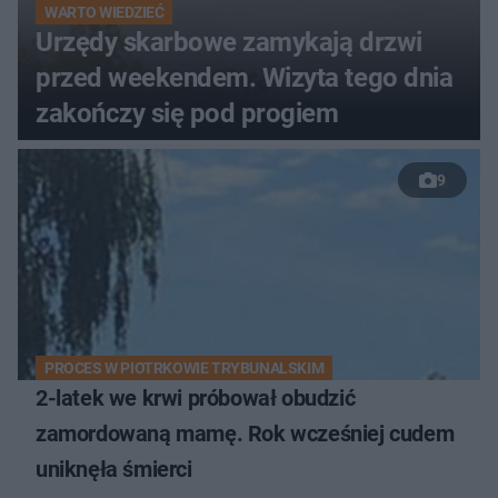
WARTO WIEDZIEĆ
Urzędy skarbowe zamykają drzwi
przed weekendem. Wizyta tego dnia
zakończy się pod progiem
9
PROCES W PIOTRKOWIE TRYBUNALSKIM
2-latek we krwi próbował obudzić
zamordowaną mamę. Rok wcześniej cudem
uniknęła śmierci