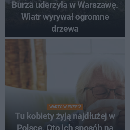
Burza uderzyła w Warszawę.
Wiatr wyrywał ogromne
drzewa
WARTO WIEDZIEĆ!
Tu kobiety żyją najdłużej w
Polsce. Oto ich sposób na