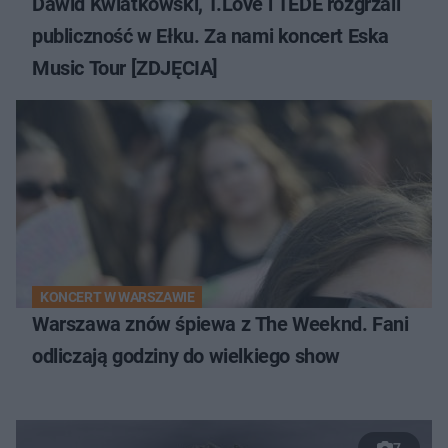
Dawid Kwiatkowski, T.Love i TEDE rozgrzali
publiczność w Ełku. Za nami koncert Eska
Music Tour [ZDJĘCIA]
KONCERT W WARSZAWIE
Warszawa znów śpiewa z The Weeknd. Fani
odliczają godziny do wielkiego show
7