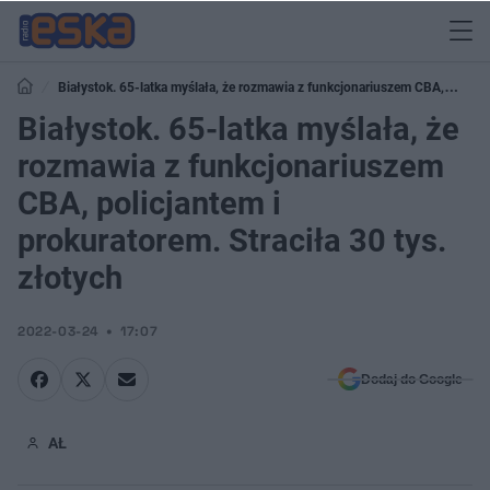
Białystok. 65-latka myślała, że rozmawia z funkcjonariuszem CBA,
policjantem i prokuratorem. Straciła 30 tys. złotych
Białystok. 65-latka myślała, że
rozmawia z funkcjonariuszem
CBA, policjantem i
prokuratorem. Straciła 30 tys.
złotych
2022-03-24
17:07
Dodaj do Google
AŁ