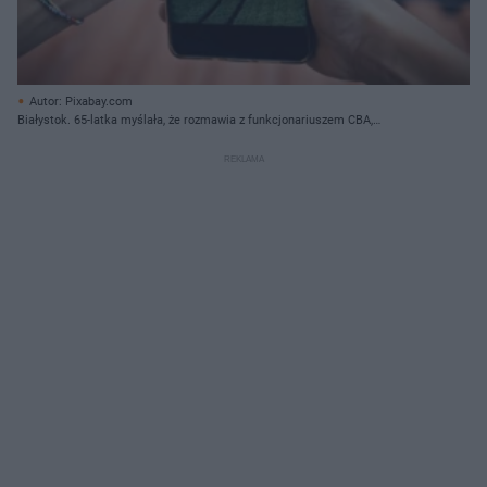
Autor: Pixabay.com
Białystok. 65-latka myślała, że rozmawia z funkcjonariuszem CBA,
policjantem i prokuratorem. Straciła 30 tys. złotych