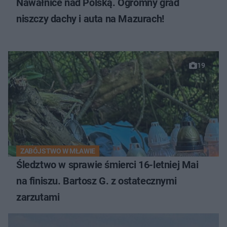
Nawałnice nad Polską. Ogromny grad
niszczy dachy i auta na Mazurach!
19
ZABÓJSTWO W MŁAWIE
Śledztwo w sprawie śmierci 16-letniej Mai
na finiszu. Bartosz G. z ostatecznymi
zarzutami