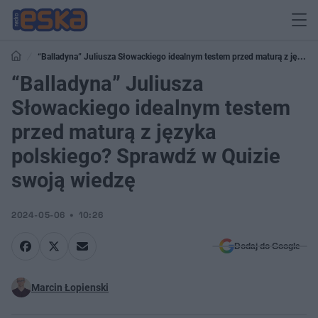
“Balladyna” Juliusza Słowackiego idealnym testem przed maturą z języka
polskiego? Sprawdź w Quizie swoją wiedzę
“Balladyna” Juliusza
Słowackiego idealnym testem
przed maturą z języka
polskiego? Sprawdź w Quizie
swoją wiedzę
2024-05-06
10:26
Dodaj do Google
Marcin Łopienski