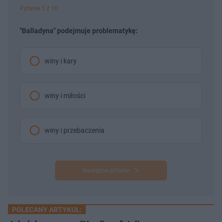
Pytanie 1 z 10
"Balladyna" podejmuje problematykę:
winy i kary
winy i miłości
winy i przebaczenia
Następne pytanie
POLECANY ARTYKUŁ: