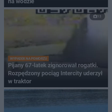
na wodzie
13
WYPADEK NA POMORZU
Pijany 67-latek zignorował rogatki.
Rozpędzony pociąg Intercity uderzył
w traktor