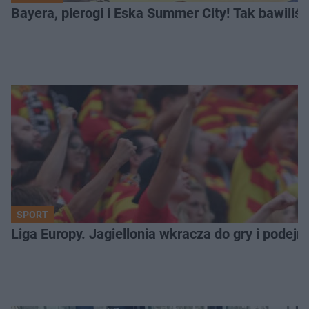
Bayera, pierogi i Eska Summer City! Tak bawiliś
SPORT
Liga Europy. Jagiellonia wkracza do gry i podej