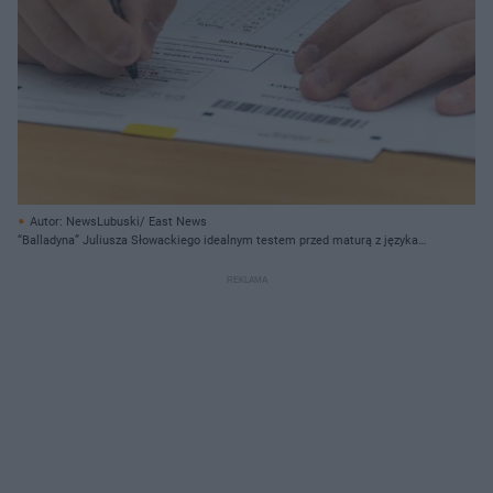
Autor: NewsLubuski/ East News
“Balladyna” Juliusza Słowackiego idealnym testem przed maturą z języka
polskiego? Sprawdź w Quizie swoją wiedzę