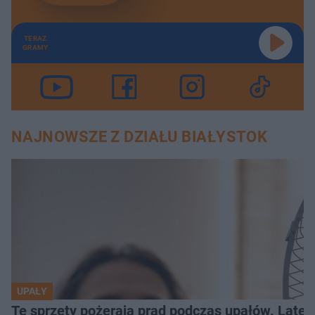
TERAZ
GRAMY
NAJNOWSZE Z DZIAŁU BIAŁYSTOK
UPAŁY
Te sprzęty pożerają prąd podczas upałów. Lat