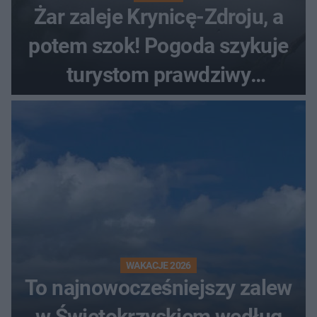
Żar zaleje Krynicę-Zdroju, a
potem szok! Pogoda szykuje
turystom prawdziwy
rollercoaster
WAKACJE 2026
To najnowocześniejszy zalew
w Świętokrzyskiem według