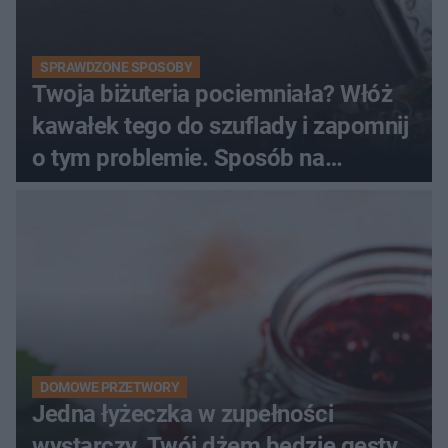
SPRAWDZONE SPOSOBY
Twoja biżuteria pociemniała? Włóż
kawałek tego do szuflady i zapomnij
o tym problemie. Sposób na
pociemniałą biżuterię
DOMOWE PRZETWORY
Jedna łyżeczka w zupełności
wystarczy. Twój dżem będzie gęsty