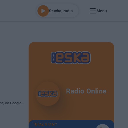
Słuchaj radia
Menu
u
Radio Online
daj do Google
TERAZ GRAMY