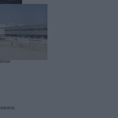
izowaniu
ntrów
yzowana.