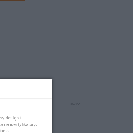
y dostęp i
lne identyfikatory,
n
iania