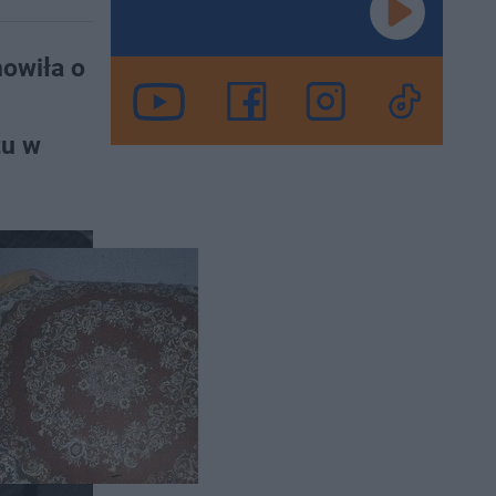
nowiła o
tu w