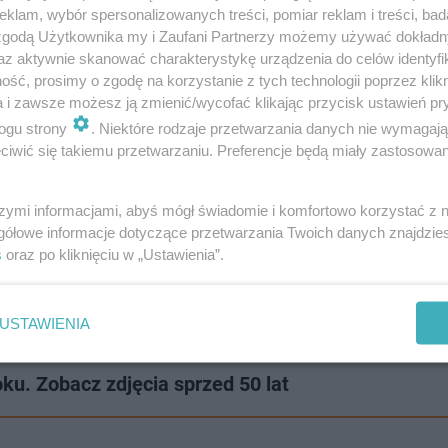
ny Agnelli znajdują się m.in. w
Pałacu Prezydenckim w
klam, wybór spersonalizowanych treści, pomiar reklam i treści, bad
 zgodą Użytkownika my i Zaufani Partnerzy możemy używać dokład
iej
oraz luksusowych kasynach i hotelach na całym świec
az aktywnie skanować charakterystykę urządzenia do celów identyfi
ść, prosimy o zgodę na korzystanie z tych technologii poprzez klikn
ną pozycją lidera na polskim rynku włókienniczym.
a i zawsze możesz ją zmienić/wycofać klikając przycisk ustawień pr
ogu strony
. Niektóre rodzaje przetwarzania danych nie wymagaj
iwić się takiemu przetwarzaniu. Preferencje będą miały zastosowanie
tu Polski z 1966 r. Na wydarzeniu obecny Karol Wojtył
szymi informacjami, abyś mógł świadomie i komfortowo korzystać z
gółowe informacje dotyczące przetwarzania Twoich danych znajdzi
ywanów i wykładzin, a ich fabryka jest jedną z
s
oraz po kliknięciu w „Ustawienia”.
m rocznie około
2 milionów m2 dywanów w kilkuset wzo
w tej branży.
USTAWIENIA
ku. Zobacz zdjęcia sprzed 50 lat