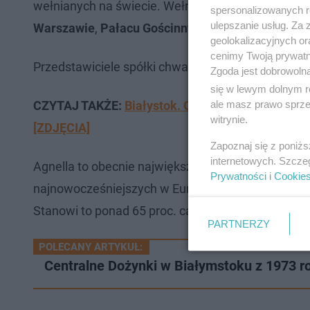
wełnianych na świecie. Wełniane dywany i wykładzi
spersonalizowanych re
ulepszanie usług. Za
Warszawie
,
Pałacu Gościnnym w Arabii Saudyjsk
geolokalizacyjnych or
cenimy Twoją prywatno
Przedstawiciele spółki chwalą się niekwestionowa
Zgoda jest dobrowoln
się w lewym dolnym r
ale masz prawo sprzec
CZYTAJ TAKŻE:
Białystok. Obchody Milenium Chrz
witrynie.
[ZDJĘCIA]
Zapoznaj się z poniż
internetowych. Szcze
Agnella to obecnie największy krajowy producent d
Prywatności
i
Cookie
najnowocześniejszych w Europie. Wytwarza się ta
Stanowi to ponad 65 proc. całej krajowej produkcji 
PARTNERZY
POLECANY ARTYKUŁ:
Centralne Dożynki w Białymstoku z 1973 ro