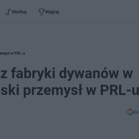
Słuchaj
Wygraj
rzemysł w PRL-u
 z fabryki dywanów w
aski przemysł w PRL-
Do