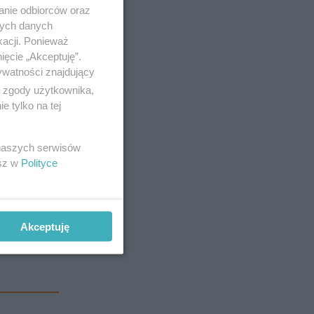
anie odbiorców oraz
nych danych
ie.
kacji. Ponieważ
ięcie „Akceptuję”.
ywatności znajdujący
ą zgody użytkownika,
 tylko na tej
a
 naszych serwisów
esz w
Polityce
rach
.
Akceptuję