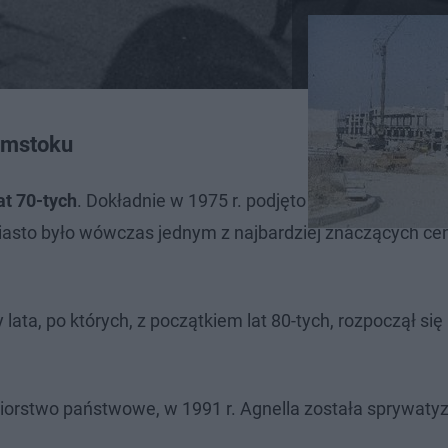
łymstoku
at 70-tych
. Dokładnie w 1975 r. podjęto decyzję o zlokal
asto było wówczas jednym z najbardziej znaczących ce
 lata, po których, z początkiem lat 80-tych, rozpoczął się
iorstwo państwowe, w 1991 r. Agnella została sprywat