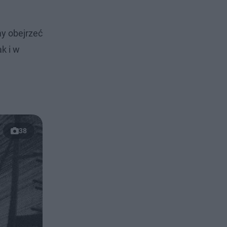
my obejrzeć
k i w
38