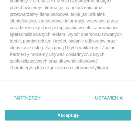
podmioty z Grupy ZPR Media uzyskujemy dostęp i
przechowujemy informacje na urządzeniu oraz
przetwarzamy dane osobowe, takie jak unikalne
identyfikatory, standardowe informacje wysyłane przez
urządzenie czy dane przeglądania w celu zapewniania
spersonalizowanych reklam, wybór spersonalizowanych
treści, pomiar reklam i treści, badanie odbiorców oraz
ulepszanie usług. Za zgodą Użytkownika my i Zaufani
Partnerzy możemy używać dokładnych danych
Żaden utwór zamieszczony w serwisie nie może być powielany i
geolokalizacyjnych oraz aktywnie skanować
rozpowszechniany lub dalej rozpowszechniany w jakikolwiek sposób (w
charakterystykę urządzenia do celów identyfikacji.
tym także elektroniczny lub mechaniczny) na jakimkolwiek polu
eksploatacji w jakiejkolwiek formie, włącznie z umieszczaniem w
Ponieważ cenimy Twoją prywatność, prosimy o zgodę na
Internecie bez pisemnej zgody właściciela praw. Jakiekolwiek użycie lub
korzystanie z tych technologii poprzez kliknięcie
wykorzystanie utworów w całości lub w części z naruszeniem prawa,
„Akceptuję”. Zgoda jest dobrowolna i zawsze możesz ją
tzn. bez właściwej zgody, jest zabronione pod groźbą kary i może być
ścigane prawnie.
zmienić/wycofać klikając przycisk ustawień prywatności
PARTNERZY
USTAWIENIA
znajdujący się w lewym dolnym rogu strony
. Niektóre
rodzaje przetwarzania danych nie wymagają zgody
Akceptuję
użytkownika, ale masz prawo sprzeciwić się takiemu
przetwarzaniu. Preferencje będą miały zastosowanie tylko
na tej witrynie.