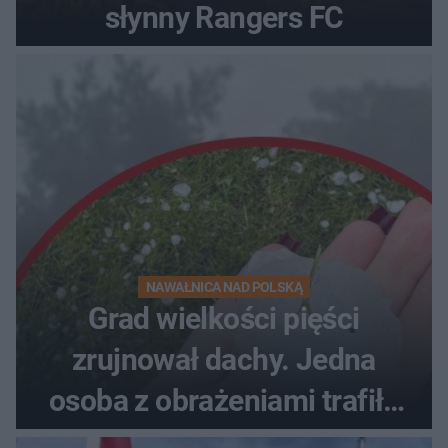
słynny Rangers FC
NAWAŁNICA NAD POLSKĄ
Grad wielkości pięści
zrujnował dachy. Jedna
osoba z obrażeniami trafiła
do szpitala