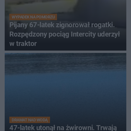
WYPADEK NA POMORZU
Pijany 67-latek zignorował rogatki.
Rozpędzony pociąg Intercity uderzył
w traktor
DRAMAT NAD WODĄ
47-latek utonął na żwirowni. Trwają