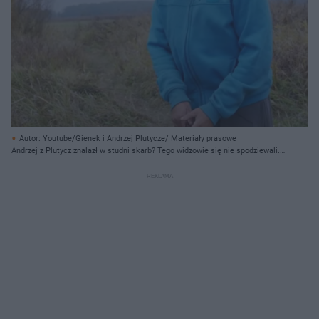
Autor: Youtube/Gienek i Andrzej Plutycze/ Materiały prasowe
Andrzej z Plutycz znalazł w studni skarb? Tego widzowie się nie spodziewali.
Fani atakują rolnika z Plutycz