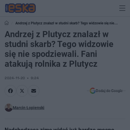
Andrzej z Plutycz znalazł w studni skarb? Tego widzowie się nie
spodziewali. Fani atakują rolnika z Plutycz
Andrzej z Plutycz znalazł w
studni skarb? Tego widzowie
się nie spodziewali. Fani
atakują rolnika z Plutycz
2024-11-20
9:24
Dodaj do Google
Marcin Łopienski
Nadchodzącą zimę widać już bardzo mocno