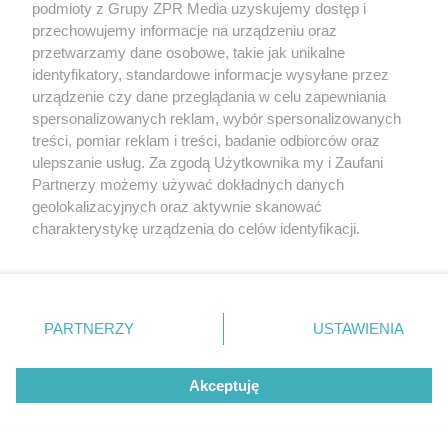
podmioty z Grupy ZPR Media uzyskujemy dostęp i
rozpowszechniany lub dalej rozpowszechniany w jakikolwiek sposób (w
tym także elektroniczny lub mechaniczny) na jakimkolwiek polu
przechowujemy informacje na urządzeniu oraz
eksploatacji w jakiejkolwiek formie, włącznie z umieszczaniem w
przetwarzamy dane osobowe, takie jak unikalne
Internecie bez pisemnej zgody właściciela praw. Jakiekolwiek użycie lub
identyfikatory, standardowe informacje wysyłane przez
wykorzystanie utworów w całości lub w części z naruszeniem prawa,
tzn. bez właściwej zgody, jest zabronione pod groźbą kary i może być
urządzenie czy dane przeglądania w celu zapewniania
ścigane prawnie.
spersonalizowanych reklam, wybór spersonalizowanych
treści, pomiar reklam i treści, badanie odbiorców oraz
ulepszanie usług. Za zgodą Użytkownika my i Zaufani
Partnerzy możemy używać dokładnych danych
geolokalizacyjnych oraz aktywnie skanować
charakterystykę urządzenia do celów identyfikacji.
Ponieważ cenimy Twoją prywatność, prosimy o zgodę na
O nas
korzystanie z tych technologii poprzez kliknięcie
Informacje prawne
„Akceptuję”. Zgoda jest dobrowolna i zawsze możesz ją
zmienić/wycofać klikając przycisk ustawień prywatności
PARTNERZY
USTAWIENIA
Nasze serwisy
znajdujący się w lewym dolnym rogu strony
. Niektóre
rodzaje przetwarzania danych nie wymagają zgody
© 2026 Grupa ZPR Media
Akceptuję
użytkownika, ale masz prawo sprzeciwić się takiemu
przetwarzaniu. Preferencje będą miały zastosowanie tylko
na tej witrynie.