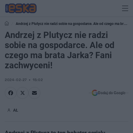
Andrzej z Plutycz nie radzi sobie na gospodarce. Ale od czego ma brata
Jarka? Fani zachwyceni!
Andrzej z Plutycz nie radzi
sobie na gospodarce. Ale od
czego ma brata Jarka? Fani
zachwyceni!
2024-02-27
15:02
Dodaj do Google
AŁ
Andrzej z Plutycz to ten bohater serialu