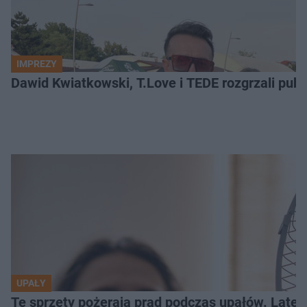
IMPREZY
Dawid Kwiatkowski, T.Love i TEDE rozgrzali pub
UPAŁY
Te sprzęty pożerają prąd podczas upałów. Lat