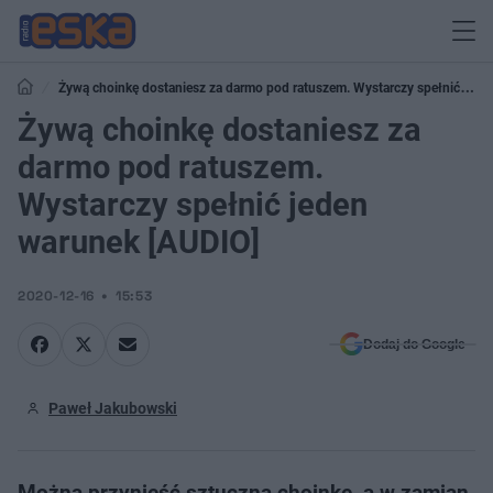
Żywą choinkę dostaniesz za darmo pod ratuszem. Wystarczy spełnić
jeden warunek [AUDIO]
Żywą choinkę dostaniesz za
darmo pod ratuszem.
Wystarczy spełnić jeden
warunek [AUDIO]
2020-12-16
15:53
Dodaj do Google
Paweł Jakubowski
Można przynieść sztuczną choinkę, a w zamian