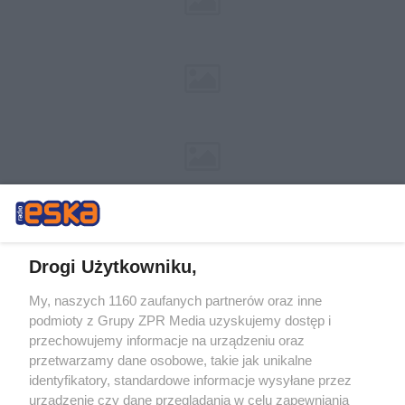
Drogi Użytkowniku,
My, naszych 1160 zaufanych partnerów oraz inne
Żaden utwór zamieszczony w serwisie nie może być powielany i
podmioty z Grupy ZPR Media uzyskujemy dostęp i
rozpowszechniany lub dalej rozpowszechniany w jakikolwiek sposób (w
tym także elektroniczny lub mechaniczny) na jakimkolwiek polu
przechowujemy informacje na urządzeniu oraz
eksploatacji w jakiejkolwiek formie, włącznie z umieszczaniem w
przetwarzamy dane osobowe, takie jak unikalne
Internecie bez pisemnej zgody właściciela praw. Jakiekolwiek użycie lub
identyfikatory, standardowe informacje wysyłane przez
wykorzystanie utworów w całości lub w części z naruszeniem prawa,
tzn. bez właściwej zgody, jest zabronione pod groźbą kary i może być
urządzenie czy dane przeglądania w celu zapewniania