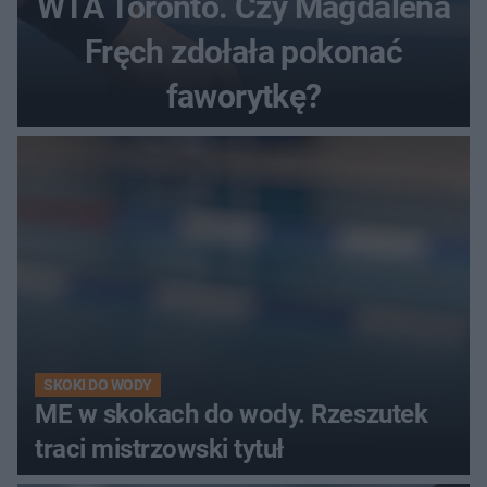
WTA Toronto. Czy Magdalena
Fręch zdołała pokonać
faworytkę?
SKOKI DO WODY
ME w skokach do wody. Rzeszutek
traci mistrzowski tytuł