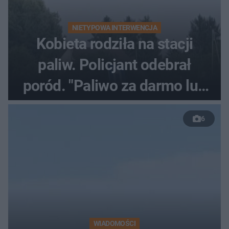
NIETYPOWA INTERWENCJA
Kobieta rodziła na stacji
paliw. Policjant odebrał
poród. "Paliwo za darmo lub
50 %!"
6
WIADOMOŚCI