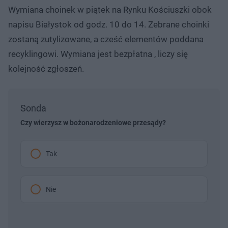
ł
:
ń
ń
y
Wymiana choinek w piątek na Rynku Kościuszki obok
c
7
1
1
z
3
0
0
a
napisu Białystok od godz. 10 do 14. Zebrane choinki
s
.
s
s
Â
9
d
d
zostaną zutylizowane, a cześć elementów poddana
3
o
o
%
t
p
recyklingowi. Wymiana jest bezpłatna , liczy się
u
r
ł
z
kolejność zgłoszeń.
u
o
d
u
Sonda
Czy wierzysz w bożonarodzeniowe przesądy?
Tak
Nie