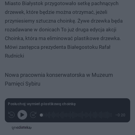
Miasto Białystok przygotowało setkę pachnących
drzewek, które będzie można otrzymać, jeżeli
przyniesiemy sztuczna choinkę. Żywe drzewka będa
rozadawane w donicach To już druga edycja akcji
Choinka, która ma eliminować plastikowe drzewka.
Mówi zastępca prezydenta Białegostoku Rafał
Rudnicki
Nowa pracownia konserwatorska w Muzeum
Pamięci Sybiru
Posłuchaj: wymień plastikową choinkę
L
P
P
P
-
0:20
G
o
r
r
o
z
r
a
z
z
o
a
d
e
e
s
j
t
e
w
w
a
d
i
i