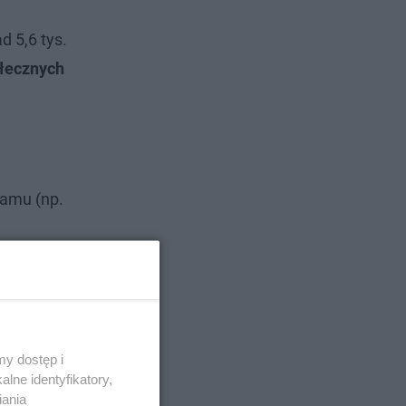
 5,6 tys.
łecznych
ramu (np.
y dostęp i
lne identyfikatory,
iania