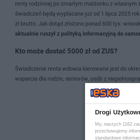
renty rodzinnej po zmarłym małżonku z własnym 
świadczeń będą wypłacane już od 1 lipca 2025 ro
zł brutto. Jak dotąd złożono ponad 600 tys. wnio
aktualnie ruszył z polityką informacyjną do sam
Kto może dostać 5000 zł od ZUS?
Świadczenie renta wdowia kierowane jest do okre
wsparcia dla rodzin, seniorów, osób z niepełnospr
Drogi Użytkow
My, naszych 1162 zau
przechowujemy informa
standardowe informac