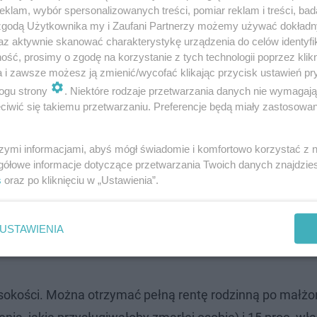
klam, wybór spersonalizowanych treści, pomiar reklam i treści, bad
 zgodą Użytkownika my i Zaufani Partnerzy możemy używać dokład
az aktywnie skanować charakterystykę urządzenia do celów identyfi
ść, prosimy o zgodę na korzystanie z tych technologii poprzez klikn
a i zawsze możesz ją zmienić/wycofać klikając przycisk ustawień pr
ogu strony
. Niektóre rodzaje przetwarzania danych nie wymagaj
iwić się takiemu przetwarzaniu. Preferencje będą miały zastosowanie
URA DO LIKWIDACJI
szymi informacjami, abyś mógł świadomie i komfortowo korzystać z
gółowe informacje dotyczące przetwarzania Twoich danych znajdzi
s
oraz po kliknięciu w „Ustawienia”.
USTAWIENIA
rzymaniu).
okości. Można otrzymać pełną rentę rodzinną po małżo