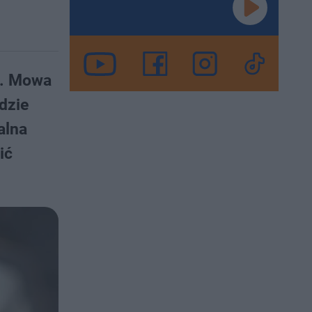
o. Mowa
dzie
alna
ić