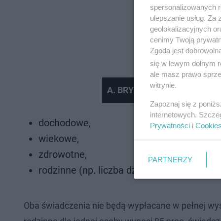
spersonalizowanych re
ulepszanie usług. Za
geolokalizacyjnych or
cenimy Twoją prywatno
Zgoda jest dobrowoln
się w lewym dolnym r
ale masz prawo sprzec
witrynie.
A. BRYŁKA: 13 i 14 EMERYT
Zapoznaj się z poniż
internetowych. Szcze
dochodowe,
Prywatności
i
Cookie
wiekowe,
zdrowotne,
PARTNERZY
rodzinne (np. liczba dzieci lub osób na ut
Oba świadczenia nie będą wypłacane w pełnej wys