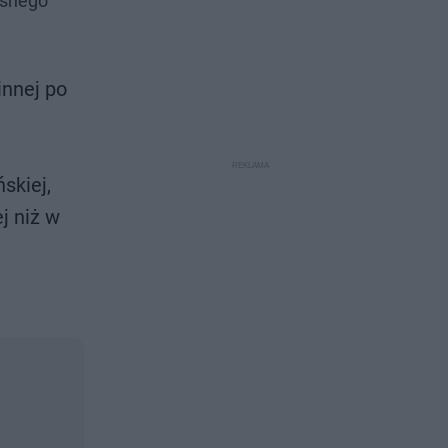
asnego
innej po
skiej,
j niż w