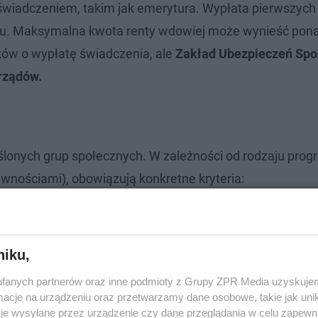
świadczeniem, takim jak emerytura. Wypłata pierwszych
ku. Maksymalna kwota renty wdowiej może wynieść ponad
sków o wypłatę świadczenia, ale
Zakład Ubezpieczeń Spo
orządów.
ślonych grup społecznych. W zależności od rodzaju prog
awnościami), obowiązują konkretne kryteria:
niku,
fanych partnerów oraz inne podmioty z Grupy ZPR Media uzyskujem
cje na urządzeniu oraz przetwarzamy dane osobowe, takie jak unika
je wysyłane przez urządzenie czy dane przeglądania w celu zapewn