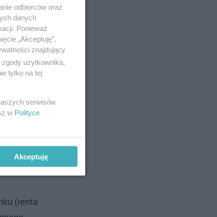
anie odbiorców oraz
nych danych
kacji. Ponieważ
ięcie „Akceptuję”.
ywatności znajdujący
ą zgody użytkownika,
 tylko na tej
 naszych serwisów
esz w
Polityce
Akceptuję
nku (renta