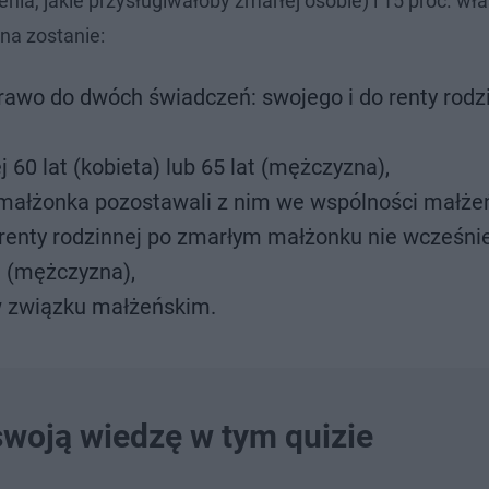
nia, jakie przysługiwałoby zmarłej osobie) i 15 proc. wł
na zostanie:
rawo do dwóch świadczeń: swojego i do renty rodz
60 lat (kobieta) lub 65 lat (mężczyzna),
 małżonka pozostawali z nim we wspólności małżeń
renty rodzinnej po zmarłym małżonku nie wcześnie
at (mężczyzna),
w związku małżeńskim.
swoją wiedzę w tym quizie