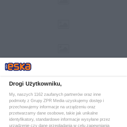
Drogi Użytkowniku,
My, naszych 1162 zaufanych partnerów oraz inne
Żaden utwór zamieszczony w serwisie nie może być powielany i
podmioty z Grupy ZPR Media uzyskujemy dostęp i
rozpowszechniany lub dalej rozpowszechniany w jakikolwiek sposób (w
przechowujemy informacje na urządzeniu oraz
tym także elektroniczny lub mechaniczny) na jakimkolwiek polu
eksploatacji w jakiejkolwiek formie, włącznie z umieszczaniem w
przetwarzamy dane osobowe, takie jak unikalne
Internecie bez pisemnej zgody właściciela praw. Jakiekolwiek użycie lub
identyfikatory, standardowe informacje wysyłane przez
wykorzystanie utworów w całości lub w części z naruszeniem prawa,
tzn. bez właściwej zgody, jest zabronione pod groźbą kary i może być
urządzenie czy dane przeglądania w celu zapewniania