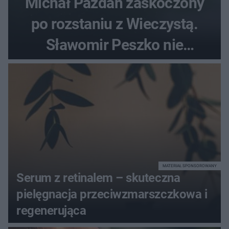
Michał Pazdan zaskoczony
po rozstaniu z Wieczystą.
Sławomir Peszko nie
dotrzymał słowa?
MATERIAŁ SPONSOROWANY
Serum z retinalem – skuteczna
pielęgnacja przeciwzmarszczkowa i
regenerująca