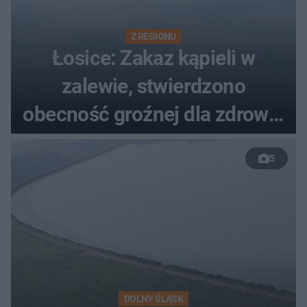
Z REGIONU
Łosice: Zakaz kąpieli w
zalewie, stwierdzono
obecność groźnej dla zdrowia
bakterii
5
DOLNY ŚLĄSK