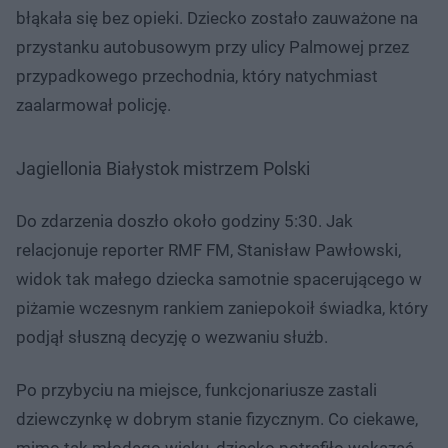
błąkała się bez opieki. Dziecko zostało zauważone na
przystanku autobusowym przy ulicy Palmowej przez
przypadkowego przechodnia, który natychmiast
zaalarmował policję.
Jagiellonia Białystok mistrzem Polski
Do zdarzenia doszło około godziny 5:30. Jak
relacjonuje reporter RMF FM, Stanisław Pawłowski,
widok tak małego dziecka samotnie spacerującego w
piżamie wczesnym rankiem zaniepokoił świadka, który
podjął słuszną decyzję o wezwaniu służb.
Po przybyciu na miejsce, funkcjonariusze zastali
dziewczynkę w dobrym stanie fizycznym. Co ciekawe,
mimo tak młodego wieku, dziecko potrafiło wskazać