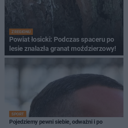
Z REGIONU
Powiat łosicki: Podczas spaceru po
lesie znalazła granat moździerzowy!
SPORT
Pojedziemy pewni siebie, odważni i po