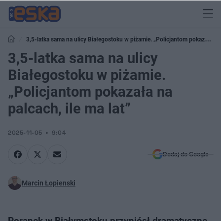
3,5-latka sama na ulicy Białegostoku w piżamie. „Policjantom pokazała
na palcach, ile ma lat”
3,5-latka sama na ulicy
Białegostoku w piżamie.
„Policjantom pokazała na
palcach, ile ma lat”
2025-11-05
9:04
Dodaj do Google
Marcin Łopienski
Poranek w Białymstoku przyniósł dramatyczne