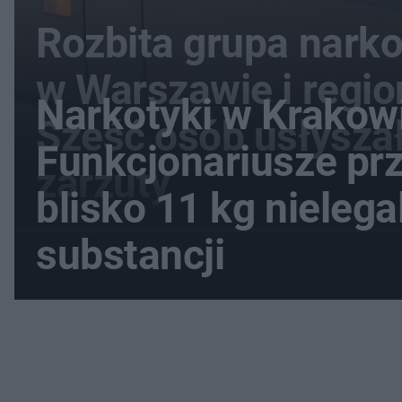
Rozbita grupa nark
w Warszawie i regio
Narkotyki w Krakow
Sześć osób usłysza
Funkcjonariusze prz
zarzuty
blisko 11 kg nieleg
substancji