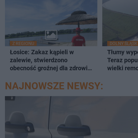
Z REGIONU
DOLNY ŚLĄSK
Łosice: Zakaz kąpieli w
Tłumy wypo
zalewie, stwierdzono
Teraz popu
obecność groźnej dla zdrowia
wielki rem
bakterii
NAJNOWSZE NEWSY: