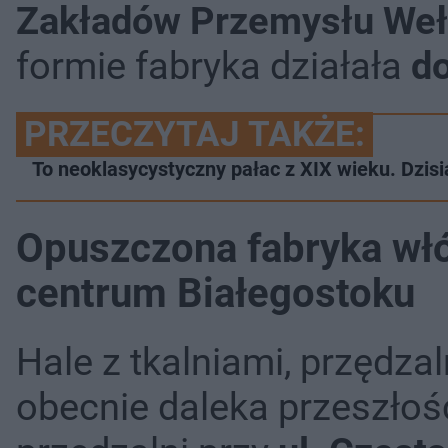
Zakładów Przemysłu Wełn
formie fabryka działała
do
PRZECZYTAJ TAKŻE:
To neoklasycystyczny pałac z XIX wieku. Dzis
Opuszczona fabryka włó
centrum Białegostoku
Hale z tkalniami, przędza
obecnie daleka przeszłość