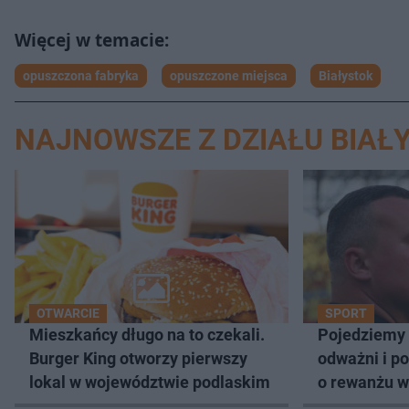
opuszczona fabryka
opuszczone miejsca
Białystok
NAJNOWSZE Z DZIAŁU BIAŁ
OTWARCIE
SPORT
Mieszkańcy długo na to czekali.
Pojedziemy 
Burger King otworzy pierwszy
odważni i p
lokal w województwie podlaskim
o rewanżu w