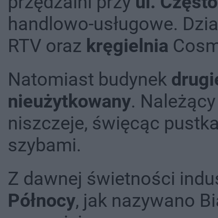
przędzalni przy
ul. Częst
handlowo-usługowe. Dzi
RTV oraz
kręgielnia
Cosmi
Natomiast budynek
drugi
nieużytkowany
. Należący
niszczeje, święcąc pustk
szybami.
Z dawnej świetności indu
Północy
, jak nazywano Bi