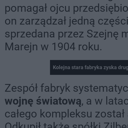
pomagał ojcu przedsiębior
on zarządzał jedną częśc
sprzedana przez Szejnę m
Marejn w 1904 roku.
Kolejna stara fabryka zyska dru
Zespół fabryk systematycz
wojnę światową
, a w lat
całego kompleksu został 
Odkupił także spółki Zilb