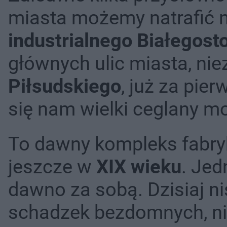
miasta możemy natrafić 
industrialnego Białegost
głównych ulic miasta, nie
Piłsudskiego
, już za pie
się nam wielki ceglany m
To dawny kompleks fabry
jeszcze w
XIX wieku
. Jed
dawno za sobą. Dzisiaj ni
schadzek bezdomnych, n