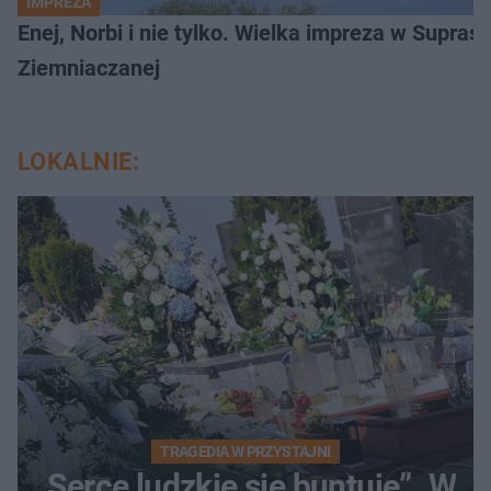
IMPREZA
Enej, Norbi i nie tylko. Wielka impreza w Supraś
Ziemniaczanej
LOKALNIE:
TRAGEDIA W PRZYSTAJNI
„Serce ludzkie się buntuje”. W