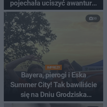
pojechała uciszyć awanturę,
znaleźli ciało
30
IMPREZY
Bayera, pierogi i Eska
Summer City! Tak bawiliście
się na Dniu Grodziska
[ZDJĘCIA]