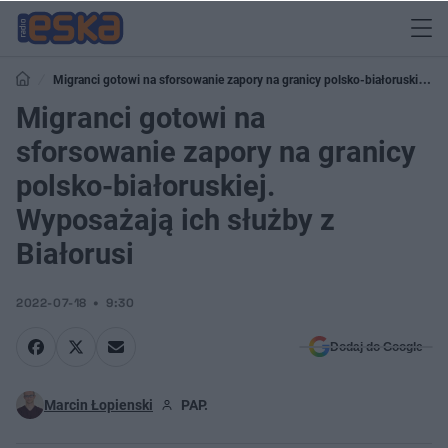
Migranci gotowi na sforsowanie zapory na granicy polsko-białoruskiej.
Wyposażają ich służby z Białorusi
Migranci gotowi na
sforsowanie zapory na granicy
polsko-białoruskiej.
Wyposażają ich służby z
Białorusi
2022-07-18
9:30
Dodaj do Google
Marcin Łopienski
PAP.