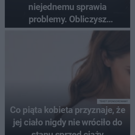
niejednemu sprawia
problemy. Obliczysz
poprawnie, ile to jest
72+7×7−7×5=?
TEKST SPONSOROWANY
Co piąta kobieta przyznaje, że
jej ciało nigdy nie wróciło do
stanu sprzed ciąży