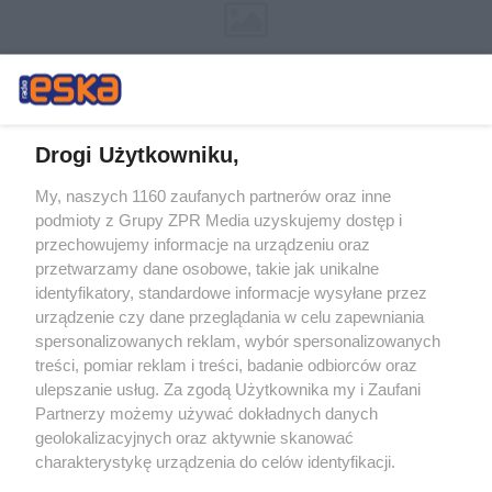
Drogi Użytkowniku,
My, naszych 1160 zaufanych partnerów oraz inne
Żaden utwór zamieszczony w serwisie nie może być powielany i
podmioty z Grupy ZPR Media uzyskujemy dostęp i
rozpowszechniany lub dalej rozpowszechniany w jakikolwiek sposób (w
przechowujemy informacje na urządzeniu oraz
tym także elektroniczny lub mechaniczny) na jakimkolwiek polu
eksploatacji w jakiejkolwiek formie, włącznie z umieszczaniem w
przetwarzamy dane osobowe, takie jak unikalne
Internecie bez pisemnej zgody właściciela praw. Jakiekolwiek użycie lub
identyfikatory, standardowe informacje wysyłane przez
wykorzystanie utworów w całości lub w części z naruszeniem prawa,
tzn. bez właściwej zgody, jest zabronione pod groźbą kary i może być
urządzenie czy dane przeglądania w celu zapewniania
ścigane prawnie.
spersonalizowanych reklam, wybór spersonalizowanych
treści, pomiar reklam i treści, badanie odbiorców oraz
ulepszanie usług. Za zgodą Użytkownika my i Zaufani
Partnerzy możemy używać dokładnych danych
geolokalizacyjnych oraz aktywnie skanować
charakterystykę urządzenia do celów identyfikacji.
Ponieważ cenimy Twoją prywatność, prosimy o zgodę na
O nas