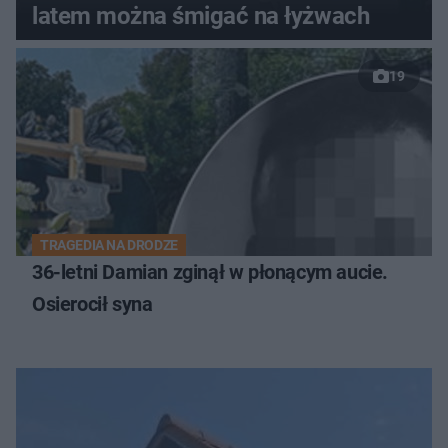
latem można śmigać na łyżwach
19
TRAGEDIA NA DRODZE
36-letni Damian zginął w płonącym aucie.
Osierocił syna