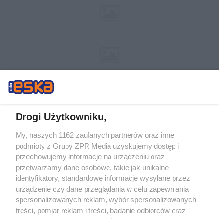
Drogi Użytkowniku,
My, naszych 1162 zaufanych partnerów oraz inne
Żaden utwór zamieszczony w serwisie nie może być powielany i
podmioty z Grupy ZPR Media uzyskujemy dostęp i
rozpowszechniany lub dalej rozpowszechniany w jakikolwiek sposób (w
tym także elektroniczny lub mechaniczny) na jakimkolwiek polu
przechowujemy informacje na urządzeniu oraz
eksploatacji w jakiejkolwiek formie, włącznie z umieszczaniem w Internecie
przetwarzamy dane osobowe, takie jak unikalne
bez pisemnej zgody właściciela praw. Jakiekolwiek użycie lub
wykorzystanie utworów w całości lub w części z naruszeniem prawa, tzn.
identyfikatory, standardowe informacje wysyłane przez
bez właściwej zgody, jest zabronione pod groźbą kary i może być ścigane
urządzenie czy dane przeglądania w celu zapewniania
prawnie.
spersonalizowanych reklam, wybór spersonalizowanych
treści, pomiar reklam i treści, badanie odbiorców oraz