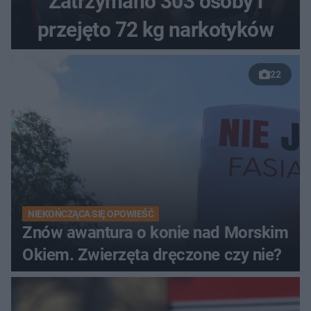
Zatrzymano 303 osoby i
przejęto 72 kg narkotyków
22
NIEKOŃCZĄCA SIĘ OPOWIEŚĆ
Znów awantura o konie nad Morskim
Okiem. Zwierzęta dręczone czy nie?