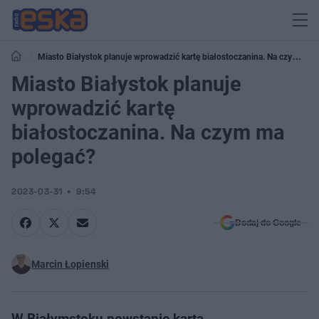
Miasto Białystok planuje wprowadzić kartę białostoczanina. Na czym ma
polegać?
Miasto Białystok planuje
wprowadzić kartę
białostoczanina. Na czym ma
polegać?
2023-03-31
9:54
Dodaj do Google
Marcin Łopienski
W Białymstoku powstanie karta