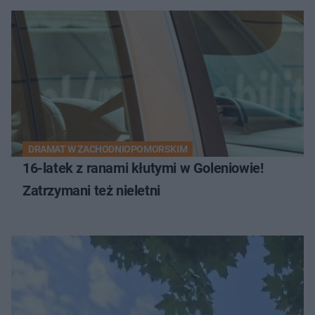
DRAMAT W ZACHODNIOPOMORSKIM
16-latek z ranami kłutymi w Goleniowie!
Zatrzymani też nieletni