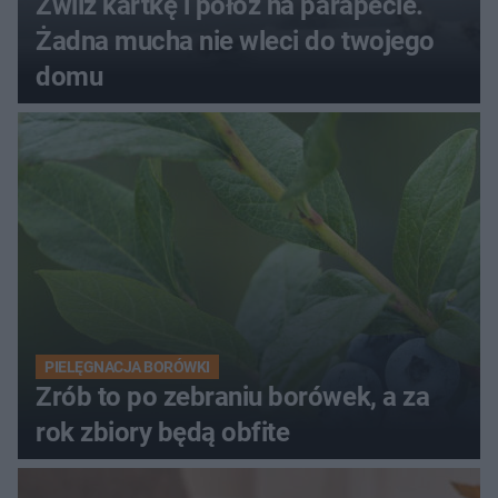
Zwilż kartkę i połóż na parapecie.
Żadna mucha nie wleci do twojego
domu
PIELĘGNACJA BORÓWKI
Zrób to po zebraniu borówek, a za
rok zbiory będą obfite