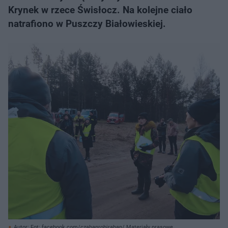
Krynek w rzece Świsłocz. Na kolejne ciało
natrafiono w Puszczy Białowieskiej.
Autor: Fot: facebook.com/czabanrobiraban/ Materiały prasowe