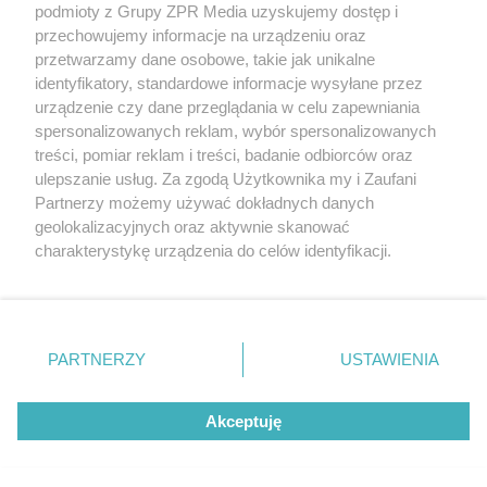
podmioty z Grupy ZPR Media uzyskujemy dostęp i
rozpowszechniany lub dalej rozpowszechniany w jakikolwiek sposób (w
tym także elektroniczny lub mechaniczny) na jakimkolwiek polu
przechowujemy informacje na urządzeniu oraz
eksploatacji w jakiejkolwiek formie, włącznie z umieszczaniem w
przetwarzamy dane osobowe, takie jak unikalne
Internecie bez pisemnej zgody właściciela praw. Jakiekolwiek użycie lub
identyfikatory, standardowe informacje wysyłane przez
wykorzystanie utworów w całości lub w części z naruszeniem prawa,
tzn. bez właściwej zgody, jest zabronione pod groźbą kary i może być
urządzenie czy dane przeglądania w celu zapewniania
ścigane prawnie.
spersonalizowanych reklam, wybór spersonalizowanych
treści, pomiar reklam i treści, badanie odbiorców oraz
ulepszanie usług. Za zgodą Użytkownika my i Zaufani
Partnerzy możemy używać dokładnych danych
geolokalizacyjnych oraz aktywnie skanować
charakterystykę urządzenia do celów identyfikacji.
Ponieważ cenimy Twoją prywatność, prosimy o zgodę na
O nas
korzystanie z tych technologii poprzez kliknięcie
Informacje prawne
„Akceptuję”. Zgoda jest dobrowolna i zawsze możesz ją
zmienić/wycofać klikając przycisk ustawień prywatności
PARTNERZY
USTAWIENIA
Nasze serwisy
znajdujący się w lewym dolnym rogu strony
. Niektóre
rodzaje przetwarzania danych nie wymagają zgody
© 2026 Grupa ZPR Media
Akceptuję
użytkownika, ale masz prawo sprzeciwić się takiemu
przetwarzaniu. Preferencje będą miały zastosowanie tylko
na tej witrynie.