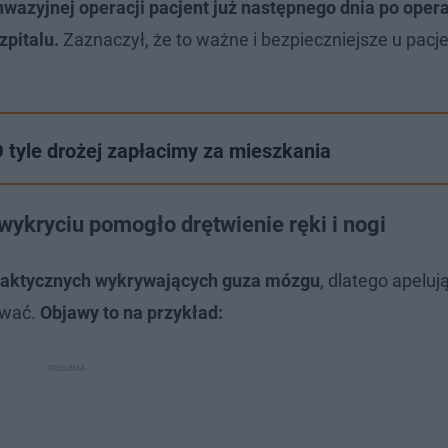
nwazyjnej operacji pacjent już następnego dnia po opera
zpitalu.
Zaznaczył, że to ważne i bezpieczniejsze u pac
 tyle drożej zapłacimy za mieszkania
wykryciu pomogło drętwienie ręki i nogi
ilaktycznych wykrywających guza mózgu
, dlatego apeluj
ywać.
Objawy to na przykład: