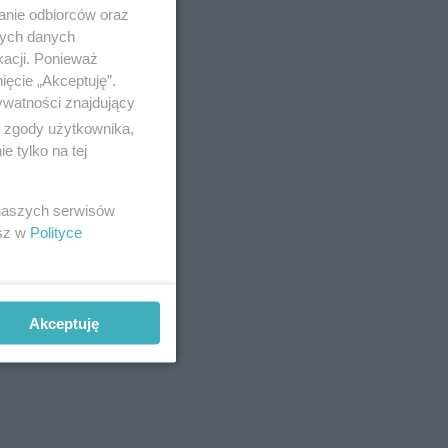
anie odbiorców oraz
nych danych
kacji. Ponieważ
ięcie „Akceptuję”.
ywatności znajdujący
ą zgody użytkownika,
 tylko na tej
 naszych serwisów
esz w
Polityce
alnie
Akceptuję
e dotarcie