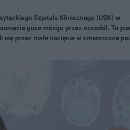
rsyteckiego Szpitala Klinicznego (USK) w
usunięcia guza mózgu przez oczodół. To pi
li się przez małe nacięcie w zmarszczce po