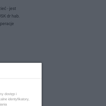
eć - jest
USK dr hab.
Operacje
y dostęp i
lne identyfikatory,
iania