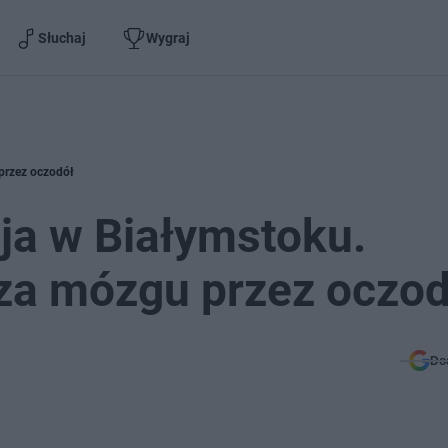
Słuchaj
Wygraj
 przez oczodół
ja w Białymstoku.
uza mózgu przez oczod
Do