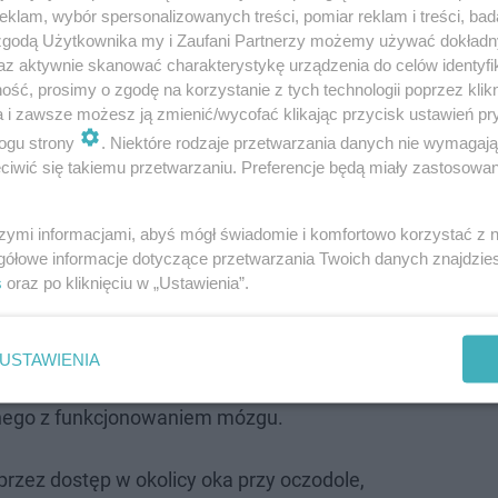
klam, wybór spersonalizowanych treści, pomiar reklam i treści, bad
 zgodą Użytkownika my i Zaufani Partnerzy możemy używać dokład
az aktywnie skanować charakterystykę urządzenia do celów identyfi
walczy o odszkodowanie. Szpital nie po…
ść, prosimy o zgodę na korzystanie z tych technologii poprzez klikn
a i zawsze możesz ją zmienić/wycofać klikając przycisk ustawień pr
ogu strony
. Niektóre rodzaje przetwarzania danych nie wymagaj
iwić się takiemu przetwarzaniu. Preferencje będą miały zastosowanie
cja kolejnego tętniaka
szymi informacjami, abyś mógł świadomie i komfortowo korzystać z
acjent kolejnego dnia w domu
gółowe informacje dotyczące przetwarzania Twoich danych znajdzi
s
oraz po kliknięciu w „Ustawienia”.
śnił, że
operacja przez oczodół była dla pacjenta minim
d kilku lat. Lekarz dodał, że tradycyjnie trzeba by było
USTAWIENIA
ające się przed uchem i prowadzące nad czoło. Dodał, ż
anego z funkcjonowaniem mózgu.
oprzez dostęp w okolicy oka przy oczodole,