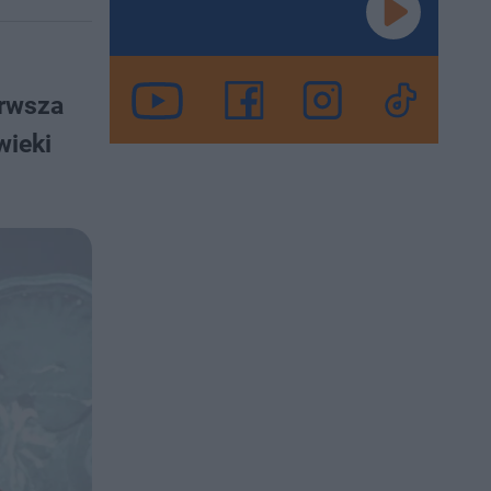
erwsza
wieki