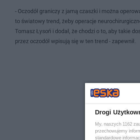
- Oczodół graniczy z jamą czaszki i można operow
to światowy trend, żeby operacje neurochirurgiczne
Tomasz Łysoń i dodał, że chodzi o to, aby takie do
przez oczodół wpisują się w ten trend - zapewnił.
Drogi Użytkow
My, naszych 1162 zau
przechowujemy informa
standardowe informac