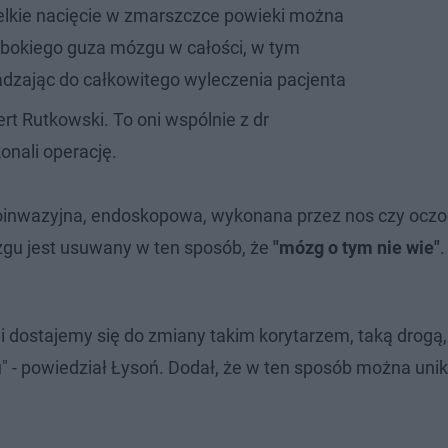
elkie nacięcie w zmarszczce powieki można
ębokiego guza mózgu w całości, w tym
dzając do całkowitego wyleczenia pacjenta
ert Rutkowski. To oni wspólnie z dr
nali operację.
łoinwazyjna, endoskopowa, wykonana przez nos czy oczo
zgu jest usuwany w ten sposób, że
"mózg o tym nie wie"
.
i dostajemy się do zmiany takim korytarzem, taką drogą
" - powiedział Łysoń. Dodał, że w ten sposób można uni