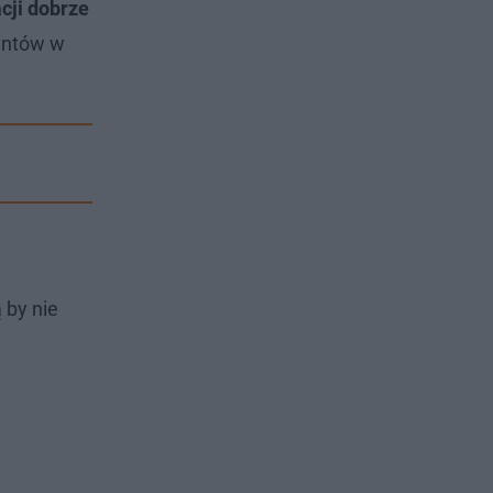
cji dobrze
jentów w
ą by nie