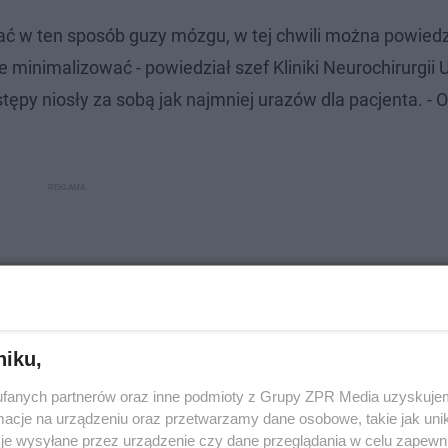
ać w ten sposób guzy mózgu, w tej chwili można powiedzi
 minimalizować - powiedział szef Kliniki Neurochirurgii 
stępy niosły za sobą jak najmniej urazów dla pacjenta. - 
niku,
fanych partnerów oraz inne podmioty z Grupy ZPR Media uzyskujem
cje na urządzeniu oraz przetwarzamy dane osobowe, takie jak unika
je wysyłane przez urządzenie czy dane przeglądania w celu zapewn