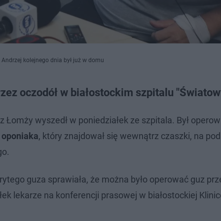
Andrzej kolejnego dnia był już w domu
ez oczodół w białostockim szpitalu "Światow
z Łomży wyszedł w poniedziałek ze szpitala. Był opero
i oponiaka
, który znajdował się wewnątrz czaszki, na po
go.
ykrytego guza sprawiała, że można było operować guz prz
ałek lekarze na konferencji prasowej w białostockiej Klini