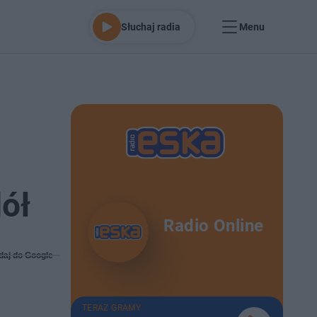
Słuchaj radia
Menu
ół
Radio Online
daj do Google
TERAZ GRAMY