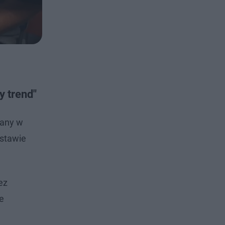
y trend"
wany w
dstawie
ez
ce