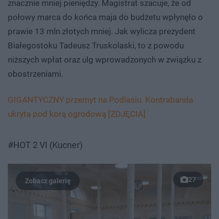
znacznie mniej pieniędzy. Magistrat szacuje, że od
połowy marca do końca maja do budżetu wpłynęło o
prawie 13 mln złotych mniej. Jak wylicza prezydent
Białegostoku Tadeusz Truskolaski, to z powodu
niższych wpłat oraz ulg wprowadzonych w związku z
obostrzeniami.
GIGANTYCZNY przemyt na Podlasiu. Kontrabanda
ukryta pod korą ogrodową [ZDJĘCIA]
#HOT 2 VI (Kucner)
27