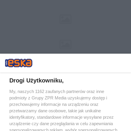
Drogi Użytkowniku,
My, naszych 1162 zaufanych partnerów oraz inne
Żaden utwór zamieszczony w serwisie nie może być powielany i
podmioty z Grupy ZPR Media uzyskujemy dostęp i
rozpowszechniany lub dalej rozpowszechniany w jakikolwiek sposób (w
przechowujemy informacje na urządzeniu oraz
tym także elektroniczny lub mechaniczny) na jakimkolwiek polu
eksploatacji w jakiejkolwiek formie, włącznie z umieszczaniem w
przetwarzamy dane osobowe, takie jak unikalne
Internecie bez pisemnej zgody właściciela praw. Jakiekolwiek użycie lub
identyfikatory, standardowe informacje wysyłane przez
wykorzystanie utworów w całości lub w części z naruszeniem prawa,
tzn. bez właściwej zgody, jest zabronione pod groźbą kary i może być
urządzenie czy dane przeglądania w celu zapewniania
ścigane prawnie.
spersonalizowanych reklam, wybór spersonalizowanych