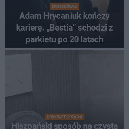
KOSZYKÓWKA
Adam Hrycaniuk kończy
karierę. „Bestia” schodzi z
parkietu po 20 latach
DOMOWE PORZĄDKI
Hiszpański sposób na czystą