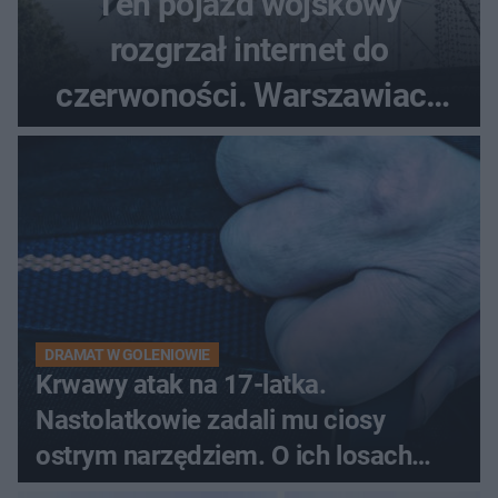
Ten pojazd wojskowy
rozgrzał internet do
czerwoności. Warszawiacy
pytali, czy to Mad Max!
DRAMAT W GOLENIOWIE
Krwawy atak na 17-latka.
Nastolatkowie zadali mu ciosy
ostrym narzędziem. O ich losach
zdecyduje sąd rodzinny