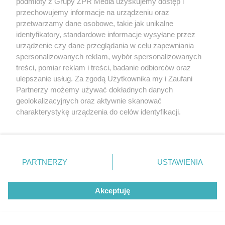
podmioty z Grupy ZPR Media uzyskujemy dostęp i
przechowujemy informacje na urządzeniu oraz
przetwarzamy dane osobowe, takie jak unikalne
identyfikatory, standardowe informacje wysyłane przez
urządzenie czy dane przeglądania w celu zapewniania
spersonalizowanych reklam, wybór spersonalizowanych
treści, pomiar reklam i treści, badanie odbiorców oraz
ulepszanie usług. Za zgodą Użytkownika my i Zaufani
Partnerzy możemy używać dokładnych danych
geolokalizacyjnych oraz aktywnie skanować
charakterystykę urządzenia do celów identyfikacji.
Ponieważ cenimy Twoją prywatność, prosimy o zgodę na
korzystanie z tych technologii poprzez kliknięcie
„Akceptuję”. Zgoda jest dobrowolna i zawsze możesz ją
zmienić/wycofać klikając przycisk ustawień prywatności
PARTNERZY
USTAWIENIA
Żaden utwór zamieszczony w serwisie nie może być powielany i
znajdujący się w lewym dolnym rogu strony
. Niektóre
rozpowszechniany lub dalej rozpowszechniany w jakikolwiek sposób (w
rodzaje przetwarzania danych nie wymagają zgody
tym także elektroniczny lub mechaniczny) na jakimkolwiek polu
eksploatacji w jakiejkolwiek formie, włącznie z umieszczaniem w
Akceptuję
użytkownika, ale masz prawo sprzeciwić się takiemu
Internecie bez pisemnej zgody właściciela praw. Jakiekolwiek użycie lub
przetwarzaniu. Preferencje będą miały zastosowanie tylko
wykorzystanie utworów w całości lub w części z naruszeniem prawa,
tzn. bez właściwej zgody, jest zabronione pod groźbą kary i może być
na tej witrynie.
ścigane prawnie.