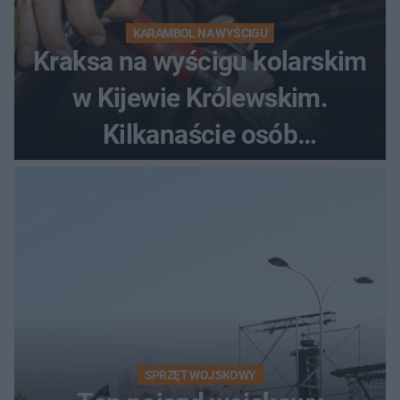
KARAMBOL NA WYŚCIGU
Kraksa na wyścigu kolarskim
w Kijewie Królewskim.
Kilkanaście osób
poszkodowanych, lądował
śmigłowiec LPR
SPRZĘT WOJSKOWY