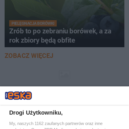
PIELĘGNACJA BORÓWKI
Zrób to po zebraniu borówek, a za
rok zbiory będą obfite
ZOBACZ WIĘCEJ
Drogi Użytkowniku,
My, naszych 1162 zaufanych partnerów oraz inne