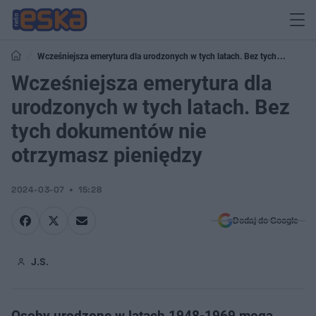
Wcześniejsza emerytura dla urodzonych w tych latach. Bez tych
dokumentów nie otrzymasz pieniędzy
Wcześniejsza emerytura dla
urodzonych w tych latach. Bez
tych dokumentów nie
otrzymasz pieniędzy
2024-03-07
15:28
Dodaj do Google
J.S.
Osoby urodzone w latach 1948-1969 mogą