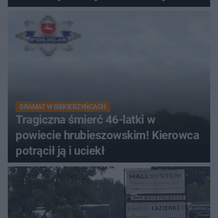
zabytki, bywał tu nawet król
DRAMAT W SIEKIERZYŃCACH
Tragiczna śmierć 46-latki w
powiecie hrubieszowskim! Kierowca
potrącił ją i uciekł