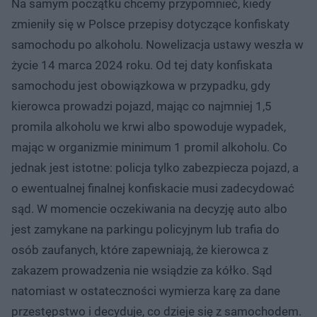
Na samym początku chcemy przypomnieć, kiedy
zmieniły się w Polsce przepisy dotyczące konfiskaty
samochodu po alkoholu. Nowelizacja ustawy weszła w
życie 14 marca 2024 roku. Od tej daty konfiskata
samochodu jest obowiązkowa w przypadku, gdy
kierowca prowadzi pojazd, mając co najmniej 1,5
promila alkoholu we krwi albo spowoduje wypadek,
mając w organizmie minimum 1 promil alkoholu. Co
jednak jest istotne: policja tylko zabezpiecza pojazd, a
o ewentualnej finalnej konfiskacie musi zadecydować
sąd. W momencie oczekiwania na decyzję auto albo
jest zamykane na parkingu policyjnym lub trafia do
osób zaufanych, które zapewniają, że kierowca z
zakazem prowadzenia nie wsiądzie za kółko. Sąd
natomiast w ostateczności wymierza karę za dane
przestępstwo i decyduje, co dzieje się z samochodem.