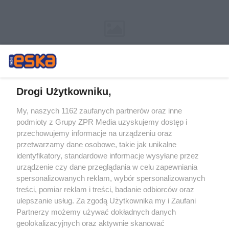
Drogi Użytkowniku,
My, naszych 1162 zaufanych partnerów oraz inne
Żaden utwór zamieszczony w serwisie nie może być powielany i
podmioty z Grupy ZPR Media uzyskujemy dostęp i
rozpowszechniany lub dalej rozpowszechniany w jakikolwiek sposób (w
tym także elektroniczny lub mechaniczny) na jakimkolwiek polu
przechowujemy informacje na urządzeniu oraz
eksploatacji w jakiejkolwiek formie, włącznie z umieszczaniem w
przetwarzamy dane osobowe, takie jak unikalne
Internecie bez pisemnej zgody właściciela praw. Jakiekolwiek użycie lub
identyfikatory, standardowe informacje wysyłane przez
wykorzystanie utworów w całości lub w części z naruszeniem prawa,
tzn. bez właściwej zgody, jest zabronione pod groźbą kary i może być
urządzenie czy dane przeglądania w celu zapewniania
ścigane prawnie.
spersonalizowanych reklam, wybór spersonalizowanych
treści, pomiar reklam i treści, badanie odbiorców oraz
ulepszanie usług. Za zgodą Użytkownika my i Zaufani
Partnerzy możemy używać dokładnych danych
geolokalizacyjnych oraz aktywnie skanować