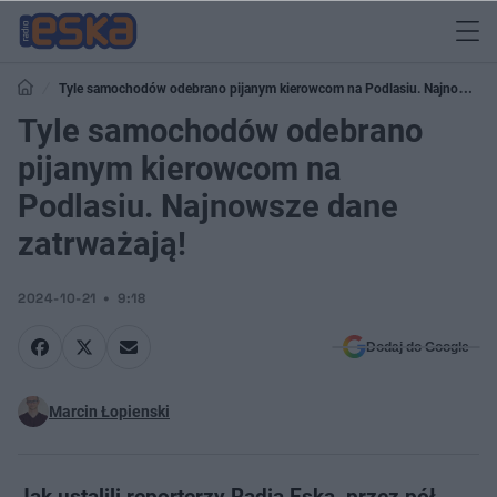
Tyle samochodów odebrano pijanym kierowcom na Podlasiu. Najnowsze
dane zatrważają!
Tyle samochodów odebrano
pijanym kierowcom na
Podlasiu. Najnowsze dane
zatrważają!
2024-10-21
9:18
Dodaj do Google
Marcin Łopienski
Jak ustalili reporterzy Radia Eska, przez pół