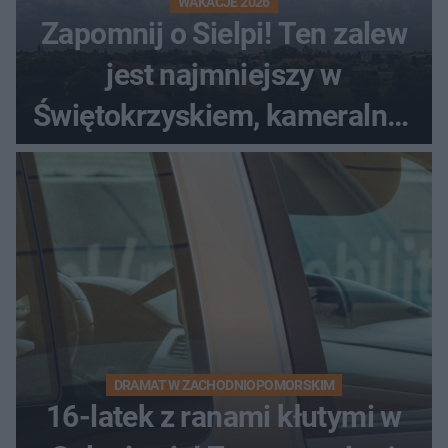
WAKACJE 2026
Zapomnij o Sielpi! Ten zalew
jest najmniejszy w
Świętokrzyskiem, kameralny i
bez tłumów
DRAMAT W ZACHODNIOPOMORSKIM
16-latek z ranami kłutymi w