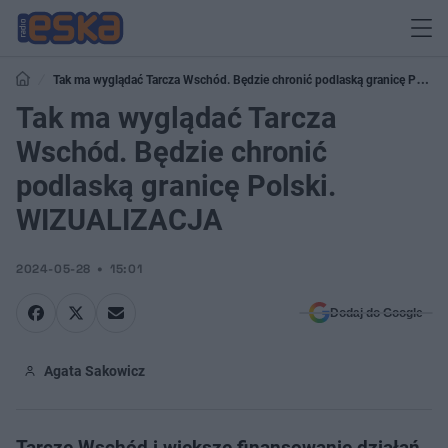
Tak ma wyglądać Tarcza Wschód. Będzie chronić podlaską granicę Polski.
WIZUALIZACJA
Tak ma wyglądać Tarcza
Wschód. Będzie chronić
podlaską granicę Polski.
WIZUALIZACJA
2024-05-28
15:01
Dodaj do Google
Agata Sakowicz
Tarczę Wschód i większe finansowanie działań