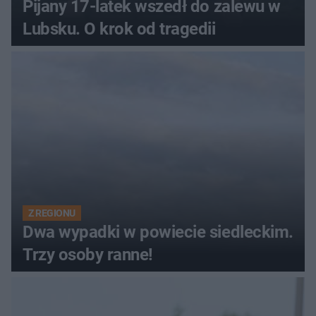
Pijany 17-latek wszedł do zalewu w
Lubsku. O krok od tragedii
Z REGIONU
Dwa wypadki w powiecie siedleckim.
Trzy osoby ranne!