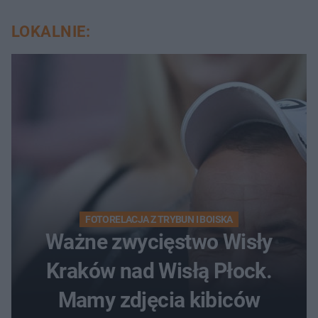
LOKALNIE:
FOTORELACJA Z TRYBUN I BOISKA
Ważne zwycięstwo Wisły
Kraków nad Wisłą Płock.
Mamy zdjęcia kibiców