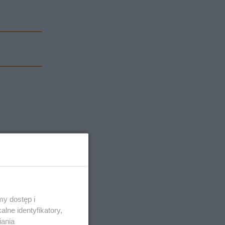
.
y dostęp i
lne identyfikatory,
iania