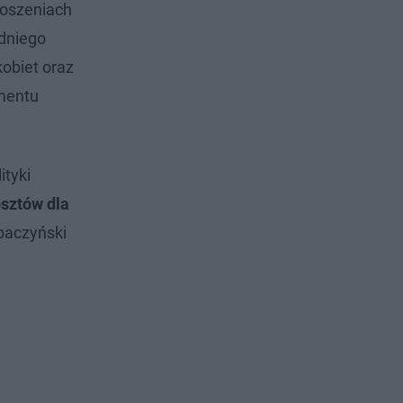
łoszeniach
dniego
kobiet oraz
amentu
ityki
osztów dla
mbaczyński