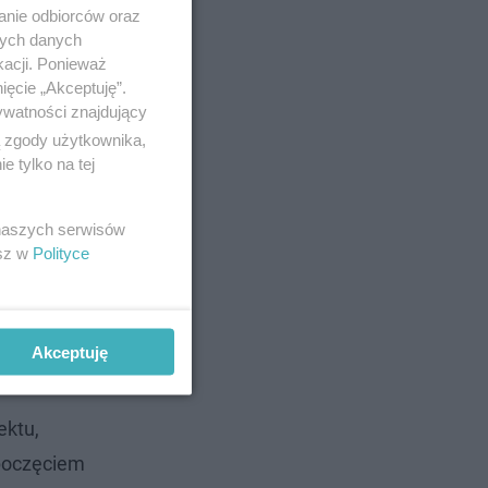
anie odbiorców oraz
nych danych
kacji. Ponieważ
ięcie „Akceptuję”.
ywatności znajdujący
ą zgody użytkownika,
 tylko na tej
 naszych serwisów
esz w
Polityce
Akceptuję
ektu,
zpoczęciem