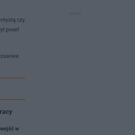
ntystą czy
ył poseł
czasowe
pracy
 wejść w