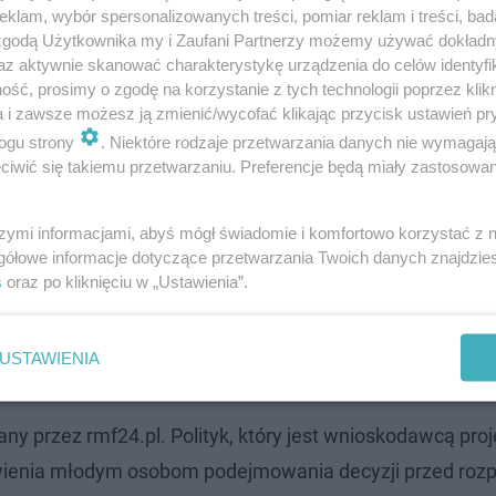
klam, wybór spersonalizowanych treści, pomiar reklam i treści, bad
 zgodą Użytkownika my i Zaufani Partnerzy możemy używać dokład
az aktywnie skanować charakterystykę urządzenia do celów identyfi
ść, prosimy o zgodę na korzystanie z tych technologii poprzez klikn
a i zawsze możesz ją zmienić/wycofać klikając przycisk ustawień pr
 Wnioskodawca: Zniwelują lukę płacową
ogu strony
. Niektóre rodzaje przetwarzania danych nie wymagaj
iwić się takiemu przetwarzaniu. Preferencje będą miały zastosowanie
mocno oddziaływać na rynek pracy. "Jasne
lukę płacową, czyli różnice zarobkową kobiet i
szymi informacjami, abyś mógł świadomie i komfortowo korzystać z
na transparentność całego procesu
gółowe informacje dotyczące przetwarzania Twoich danych znajdzi
s
oraz po kliknięciu w „Ustawienia”.
nią ten system. Dzięki temu mechanizmowi
dbywać wielu etapów rekrutacji, aby na
USTAWIENIA
dzieć się, ile możemy zarobić
any przez rmf24.pl. Polityk, który jest wnioskodawcą proj
łatwienia młodym osobom podejmowania decyzji przed ro