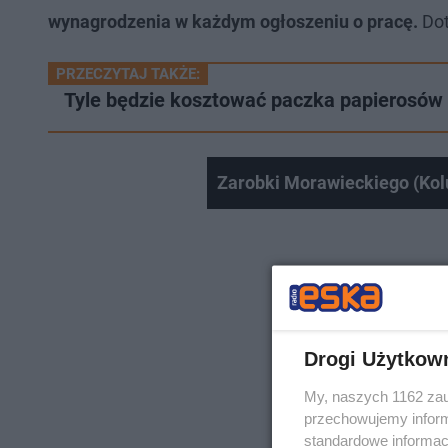
wynagrodzenia w każdym ogłoszeniu o pracę.
Dot
PRZECZYTAJ TAKŻE:
Tyle będzie kosztować paczka papierosów
Zarobki Morawieckiego (Ko
Drogi Użytkow
My, naszych 1162 zau
przechowujemy informa
standardowe informac