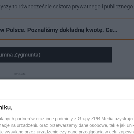
yczy to równocześnie sektora prywatnego i publicznego
 w Polsce. Poznaliśmy dokładną kwotę. Ce…
lumna Zygmunta)
niku,
fanych partnerów oraz inne podmioty z Grupy ZPR Media uzyskujem
cje na urządzeniu oraz przetwarzamy dane osobowe, takie jak unika
je wysyłane przez urządzenie czy dane przeglądania w celu zapewn