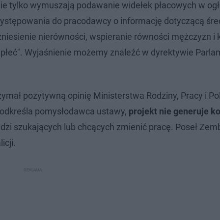
 nie tylko wymuszają podawanie widełek płacowych w og
występowania do pracodawcy o informację dotyczącą śre
niesienie nierówności, wspieranie równości mężczyzn i 
a płeć". Wyjaśnienie możemy znaleźć w dyrektywie Parl
mał pozytywną opinię Ministerstwa Rodziny, Pracy i Pol
 podkreśla pomysłodawca ustawy,
projekt nie generuje k
 ludzi szukających lub chcących zmienić pracę. Poseł Ze
icji.