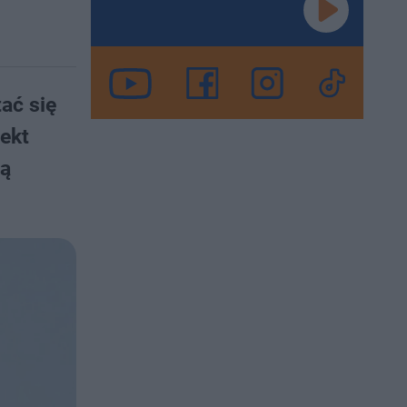
ać się
ekt
są