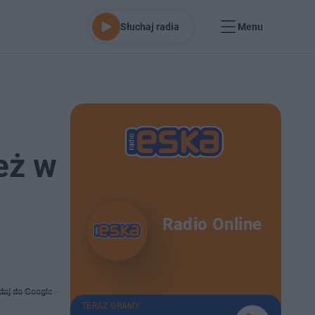
Słuchaj radia
Menu
eż w
Radio Online
daj do Google
TERAZ GRAMY