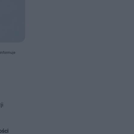
 informuje
ji
ości