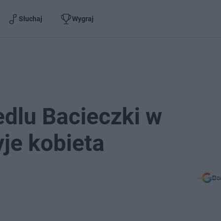
Słuchaj
Wygraj
dlu Bacieczki w
yje kobieta
Do