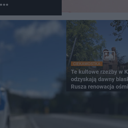
 policja
CIEKAWOSTKA
Te kultowe rzeźby w K
odzyskają dawny blas
Rusza renowacja ośmi
z lat 70.