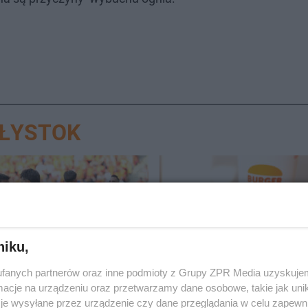
AŁYSTOK
niku,
OTWARCIE
fanych partnerów oraz inne podmioty z Grupy ZPR Media uzyskujem
nia Białystok kontra
Mieszkańcy długo na to c
cje na urządzeniu oraz przetwarzamy dane osobowe, takie jak unika
Łódź. Czas na mecz 3.
Burger King otworzy pie
je wysyłane przez urządzenie czy dane przeglądania w celu zapewn