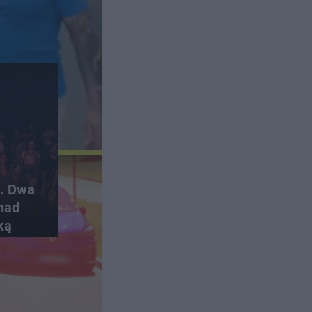
6. Dwa
nad
ką