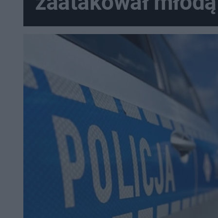
zaatakował młodą
Ukrainkę. Szuka go