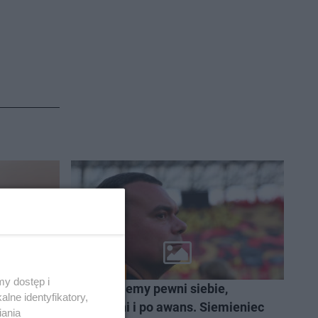
SPORT
y dostęp i
zekali.
Pojedziemy pewni siebie,
lne identyfikatory,
rwszy
odważni i po awans. Siemieniec
iania