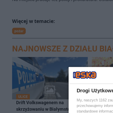
pożar
NAJNOWSZE Z DZIAŁU BI
Drogi Użytkow
ULICE
SPORT
My, naszych 1162 zau
Drift Volkswagenem na
Jagiello
przechowujemy informa
skrzyżowaniu w Białymstoku. Na
Widzew 
standardowe informac