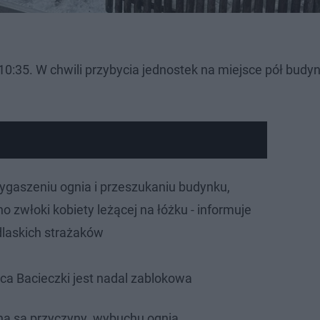
 10:35. W chwili przybycia jednostek na miejsce pół budy
gaszeniu ognia i przeszukaniu budynku,
 zwłoki kobiety leżącej na łóżku - informuje
laskich strażaków
ca Bacieczki jest nadal zablokowa
lona są przyczyny wybuchu ognia.