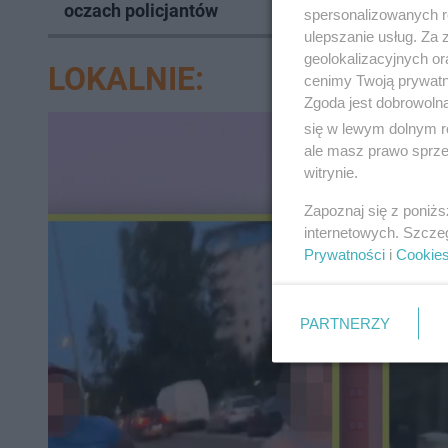
oczach policjantów
kolejki 
spersonalizowanych re
ulepszanie usług. Za
geolokalizacyjnych or
LOKALNIE:
cenimy Twoją prywatno
Zgoda jest dobrowoln
się w lewym dolnym r
ale masz prawo sprzec
witrynie.
Zapoznaj się z poniż
internetowych. Szcze
Prywatności
i
Cookie
PARTNERZY