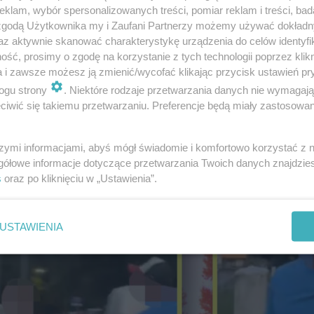
PKO BP Ekstraklasy
lokal w województwie p
klam, wybór spersonalizowanych treści, pomiar reklam i treści, bad
 zgodą Użytkownika my i Zaufani Partnerzy możemy używać dokład
az aktywnie skanować charakterystykę urządzenia do celów identyfi
ść, prosimy o zgodę na korzystanie z tych technologii poprzez klikn
a i zawsze możesz ją zmienić/wycofać klikając przycisk ustawień pr
ogu strony
. Niektóre rodzaje przetwarzania danych nie wymagaj
iwić się takiemu przetwarzaniu. Preferencje będą miały zastosowanie
szymi informacjami, abyś mógł świadomie i komfortowo korzystać z
gółowe informacje dotyczące przetwarzania Twoich danych znajdzi
s
oraz po kliknięciu w „Ustawienia”.
ULEWY NA PODKARPACIU
Koszmar pogodowy w
Rzeszowie. Woda wdar
USTAWIENIA
do szpitala, wstrzyma
przyjęcia