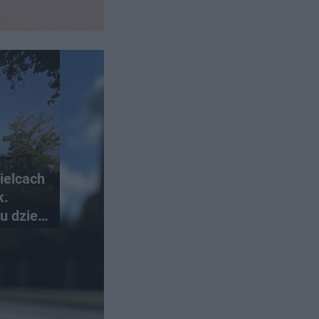
ielcach
k.
u dzieł