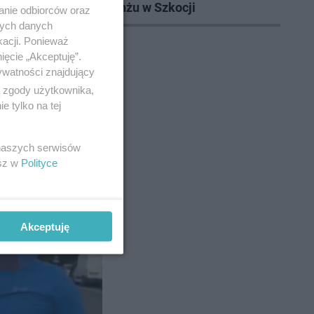
odlaskim
o rewanżu w Szkocji
anie odbiorców oraz
nych danych
kacji. Ponieważ
ięcie „Akceptuję”.
ywatności znajdujący
ą zgody użytkownika,
 tylko na tej
 naszych serwisów
esz w
Polityce
ła się
Akceptuję
no