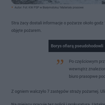
Autor: Fot: KW PSP w Białymstoku/ Materiały prasowe
Stra żacy dostali informacje o pożarze około godz
objęte pożarem.
Borys ofiarą pseudohodowli
Po częściowym przy
wewnątrz znaleziono
biuro prasopwe pod
Z ogniem walczyło 7 zastępów straży pożarnej. Uli
Na miejscu pracuje tez policji i prokuratura. Usta