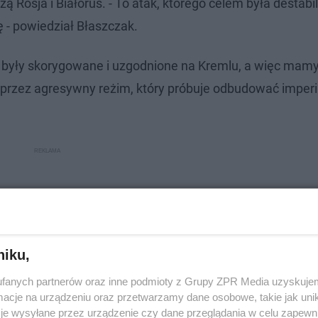
zą Rosja i Białoruś. - To atak, którego celem była destabil
ę - powiedział Błaszczak.
nia były skorygowane i uzgodnione na Kremlu, a więc mam
ą przez agresywny reżim, który próbuje odbudować imper
niku,
fanych partnerów oraz inne podmioty z Grupy ZPR Media uzyskujem
cje na urządzeniu oraz przetwarzamy dane osobowe, takie jak unika
je wysyłane przez urządzenie czy dane przeglądania w celu zapewn