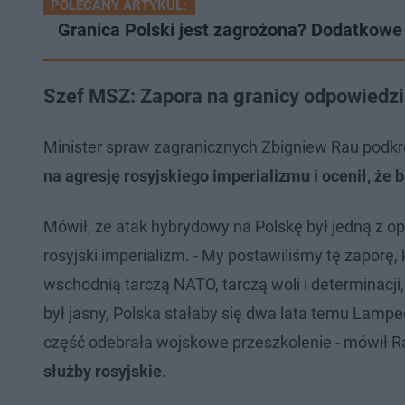
POLECANY ARTYKUŁ:
Granica Polski jest zagrożona? Dodatkowe 
Szef MSZ: Zapora na granicy odpowiedzi
Minister spraw zagranicznych Zbigniew Rau podkre
na agresję rosyjskiego imperializmu i ocenił, że 
Mówił, że atak hybrydowy na Polskę był jedną z oper
rosyjski imperializm. - My postawiliśmy tę zaporę, 
wschodnią tarczą NATO, tarczą woli i determinacji,
był jasny, Polska stałaby się dwa lata temu Lamp
część odebrała wojskowe przeszkolenie - mówił R
służby rosyjskie
.