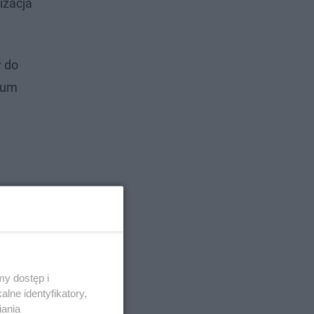
izacja
y do
ium
y dostęp i
lne identyfikatory,
iania