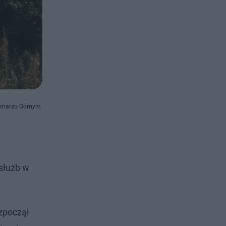
 Usnarzu Górnym
 służb w
ozpoczął