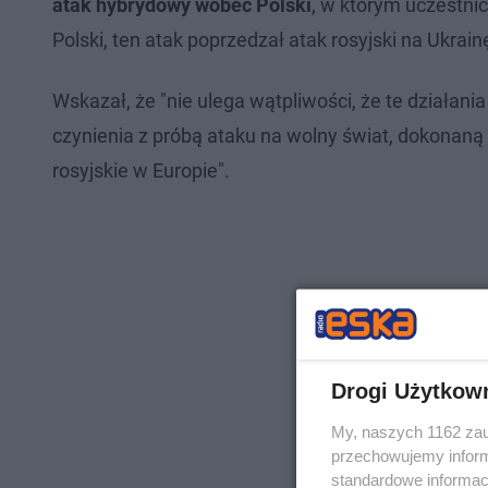
atak hybrydowy wobec Polski
, w którym uczestnic
Polski, ten atak poprzedzał atak rosyjski na Ukrain
Wskazał, że "nie ulega wątpliwości, że te działa
czynienia z próbą ataku na wolny świat, dokonan
rosyjskie w Europie".
Drogi Użytkow
My, naszych 1162 zau
przechowujemy informa
standardowe informac