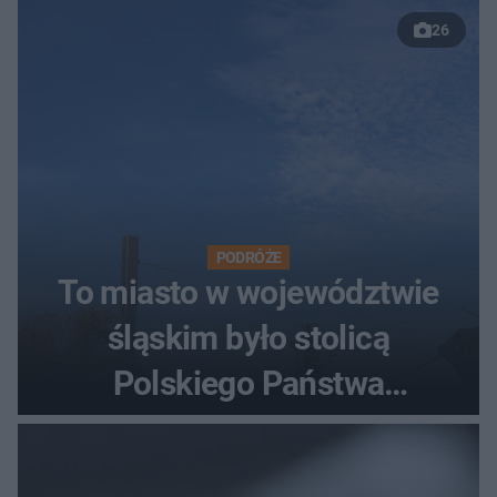
26
PODRÓŻE
To miasto w województwie
śląskim było stolicą
Polskiego Państwa
Podziemnego. Dziś zna je
każdy pielgrzym