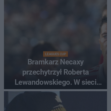
LEAGUES CUP
Bramkarz Necaxy
przechytrzył Roberta
Lewandowskiego. W sieci
krąży wideo z tego pojedynku