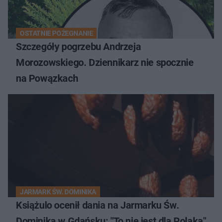
OSTATNIE POŻEGNANIE
Szczegóły pogrzebu Andrzeja
Morozowskiego. Dziennikarz nie spocznie
na Powązkach
JARMARK ŚW. DOMINIKA
Książulo ocenił dania na Jarmarku Św.
Dominika w Gdańsku: "To nie jest dla Polaka"