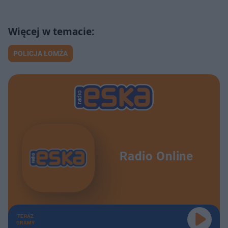
POLICJA ŁOMŻA
Radio Online
TERAZ
GRAMY