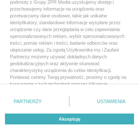
podmioty z Grupy ZPR Media uzyskujemy dostęp i
przechowujemy informacje na urządzeniu oraz
przetwarzamy dane osobowe, takie jak unikalne
identyfikatory, standardowe informacje wysyłane przez
urządzenie czy dane przeglądania w celu zapewniania
spersonalizowanych reklam, wybór spersonalizowanych
treści, pomiar reklam i treści, badanie odbiorców oraz
Żaden utwór zamieszczony w serwisie nie może być powielany i
rozpowszechniany lub dalej rozpowszechniany w jakikolwiek sposób (w
ulepszanie usług. Za zgodą Użytkownika my i Zaufani
tym także elektroniczny lub mechaniczny) na jakimkolwiek polu
Partnerzy możemy używać dokładnych danych
eksploatacji w jakiejkolwiek formie, włącznie z umieszczaniem w Internecie
bez pisemnej zgody właściciela praw. Jakiekolwiek użycie lub
geolokalizacyjnych oraz aktywnie skanować
wykorzystanie utworów w całości lub w części z naruszeniem prawa, tzn.
charakterystykę urządzenia do celów identyfikacji.
bez właściwej zgody, jest zabronione pod groźbą kary i może być ścigane
Ponieważ cenimy Twoją prywatność, prosimy o zgodę na
prawnie.
korzystanie z tych technologii poprzez kliknięcie
„Akceptuję”. Zgoda jest dobrowolna i zawsze możesz ją
zmienić/wycofać klikając przycisk ustawień prywatności
PARTNERZY
USTAWIENIA
znajdujący się w lewym dolnym rogu strony
. Niektóre
rodzaje przetwarzania danych nie wymagają zgody
Akceptuję
użytkownika, ale masz prawo sprzeciwić się takiemu
O nas
przetwarzaniu. Preferencje będą miały zastosowanie tylko
na tej witrynie.
Informacje prawne