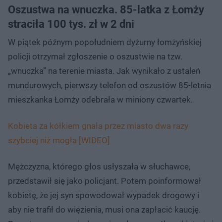
Oszustwa na wnuczka. 85-latka z Łomży
straciła 100 tys. zł w 2 dni
W piątek późnym popołudniem dyżurny łomżyńskiej
policji otrzymał zgłoszenie o oszustwie na tzw.
„wnuczka” na terenie miasta. Jak wynikało z ustaleń
mundurowych, pierwszy telefon od oszustów 85-letnia
mieszkanka Łomży odebrała w miniony czwartek.
Kobieta za kółkiem gnała przez miasto dwa razy
szybciej niż mogła [WIDEO]
Mężczyzna, którego głos usłyszała w słuchawce,
przedstawił się jako policjant. Potem poinformował
kobietę, że jej syn spowodował wypadek drogowy i
aby nie trafił do więzienia, musi ona zapłacić kaucję.