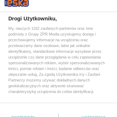
Drogi Użytkowniku,
My, naszych 1162 zaufanych partnerów oraz inne
Żaden utwór zamieszczony w serwisie nie może być powielany i
podmioty z Grupy ZPR Media uzyskujemy dostęp i
rozpowszechniany lub dalej rozpowszechniany w jakikolwiek sposób (w
przechowujemy informacje na urządzeniu oraz
tym także elektroniczny lub mechaniczny) na jakimkolwiek polu
eksploatacji w jakiejkolwiek formie, włącznie z umieszczaniem w
przetwarzamy dane osobowe, takie jak unikalne
Internecie bez pisemnej zgody właściciela praw. Jakiekolwiek użycie lub
identyfikatory, standardowe informacje wysyłane przez
wykorzystanie utworów w całości lub w części z naruszeniem prawa,
tzn. bez właściwej zgody, jest zabronione pod groźbą kary i może być
urządzenie czy dane przeglądania w celu zapewniania
ścigane prawnie.
spersonalizowanych reklam, wybór spersonalizowanych
treści, pomiar reklam i treści, badanie odbiorców oraz
ulepszanie usług. Za zgodą Użytkownika my i Zaufani
Partnerzy możemy używać dokładnych danych
geolokalizacyjnych oraz aktywnie skanować
charakterystykę urządzenia do celów identyfikacji.
Ponieważ cenimy Twoją prywatność, prosimy o zgodę na
O nas
korzystanie z tych technologii poprzez kliknięcie
Informacje prawne
„Akceptuję”. Zgoda jest dobrowolna i zawsze możesz ją
zmienić/wycofać klikając przycisk ustawień prywatności