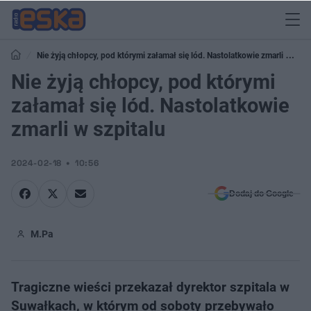
Nie żyją chłopcy, pod którymi załamał się lód. Nastolatkowie zmarli w
szpitalu
Nie żyją chłopcy, pod którymi
załamał się lód. Nastolatkowie
zmarli w szpitalu
2024-02-18
10:56
Dodaj do Google
M.Pa
Tragiczne wieści przekazał dyrektor szpitala w
Suwałkach, w którym od soboty przebywało