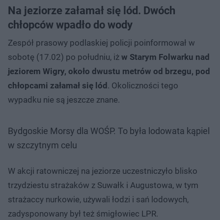
Na jeziorze załamał się lód. Dwóch
chłopców wpadło do wody
Zespół prasowy podlaskiej policji poinformował w
sobotę (17.02) po południu, iż
w Starym Folwarku nad
jeziorem Wigry, około dwustu metrów od brzegu, pod
chłopcami załamał się lód
. Okoliczności tego
wypadku nie są jeszcze znane.
Bydgoskie Morsy dla WOŚP. To była lodowata kąpiel
w szczytnym celu
W akcji ratowniczej na jeziorze uczestniczyło blisko
trzydziestu strażaków z Suwałk i Augustowa, w tym
strażaccy nurkowie, używali łodzi i sań lodowych,
zadysponowany był też śmigłowiec LPR.