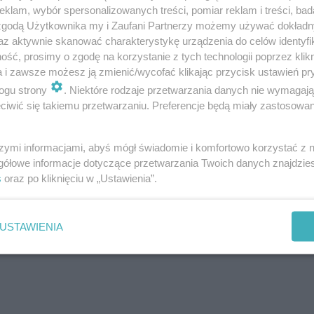
eśnia 2020
klam, wybór spersonalizowanych treści, pomiar reklam i treści, bad
 zgodą Użytkownika my i Zaufani Partnerzy możemy używać dokład
az aktywnie skanować charakterystykę urządzenia do celów identyfi
h i potwierdzonych przypadków zakażenia koronawirus
ść, prosimy o zgodę na korzystanie z tych technologii poprzez klikn
a i zawsze możesz ją zmienić/wycofać klikając przycisk ustawień pr
ogu strony
. Niektóre rodzaje przetwarzania danych nie wymagaj
iwić się takiemu przetwarzaniu. Preferencje będą miały zastosowanie
szymi informacjami, abyś mógł świadomie i komfortowo korzystać z
gółowe informacje dotyczące przetwarzania Twoich danych znajdzi
s
oraz po kliknięciu w „Ustawienia”.
USTAWIENIA