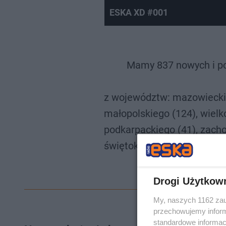
ESKA XD #001
Mamy 837 nowych i p
z województw: mazowieckie
małopolskiego (124), wielko
podkarpackiego (41), zacho
świętokrzyskiego (32),— 
S
Drogi Użytkow
My, naszych 1162 zau
przechowujemy informa
standardowe informac