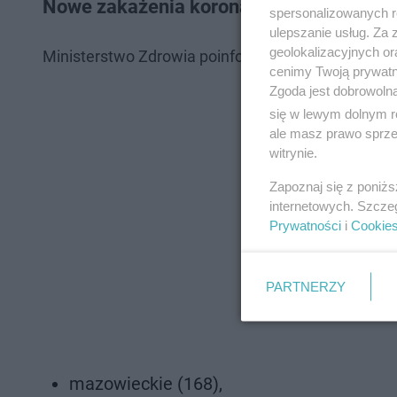
Nowe zakażenia koronawirusem. 17 wrz
spersonalizowanych re
ulepszanie usług. Za
geolokalizacyjnych or
Ministerstwo Zdrowia poinformowało o 837 nowyc
cenimy Twoją prywatno
Zgoda jest dobrowoln
się w lewym dolnym r
ale masz prawo sprzec
witrynie.
Zapoznaj się z poniż
internetowych. Szcze
Prywatności
i
Cookie
PARTNERZY
mazowieckie (168),