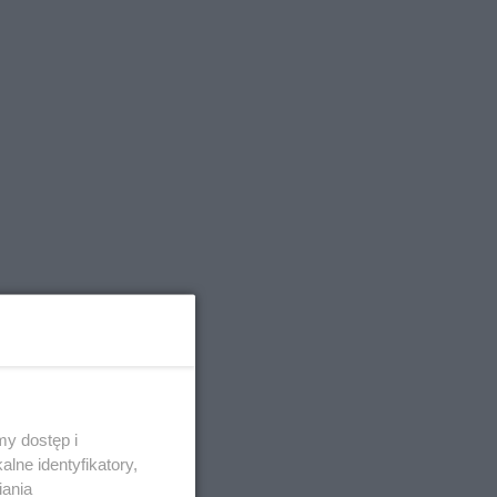
y dostęp i
lne identyfikatory,
iania