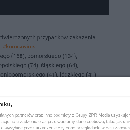
otwierdzonych przypadków zakażenia
#koronawirus
go (168), pomorskiego (134),
polskiego (74), śląskiego (64),
dniopomorskiego (41), łódzkiego (41),
Ministerstwo Zdrowia (@MZ_GOV_PL)
eptember 17, 2020
niku,
ROZWIŃ
fanych partnerów oraz inne podmioty z Grupy ZPR Media uzyskujem
cje na urządzeniu oraz przetwarzamy dane osobowe, takie jak unika
je wysyłane przez urządzenie czy dane przeglądania w celu zapewn