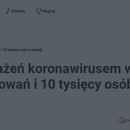
Słuchaj
Wygraj
 10 tysięcy osób w izolacji
każeń koronawirusem 
owań i 10 tysięcy osó
Do