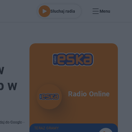
Słuchaj radia
Menu
w
b w
Radio Online
daj do Google
TERAZ GRAMY