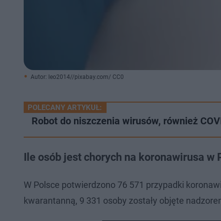
Autor: leo2014//pixabay.com/ CC0
POLECANY ARTYKUŁ:
Robot do niszczenia wirusów, również COVI
Ile osób jest chorych na koronawirusa w 
W Polsce potwierdzono 76 571 przypadki koronawi
kwarantanną, 9 331 osoby zostały objęte nadzor