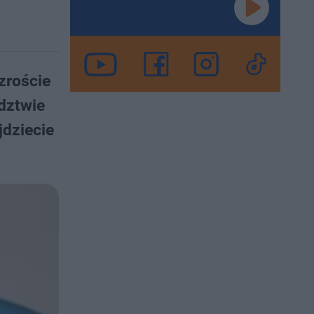
zroście
dztwie
jdziecie