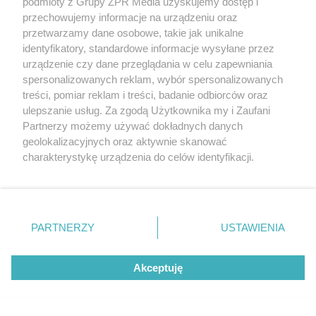
podmioty z Grupy ZPR Media uzyskujemy dostęp i
obowiązującym nas harmonogramem pracy na
przechowujemy informacje na urządzeniu oraz
ten rok akademicki i stanem
przetwarzamy dane osobowe, takie jak unikalne
identyfikatory, standardowe informacje wysyłane przez
epidemiologicznym w kraju.
urządzenie czy dane przeglądania w celu zapewniania
spersonalizowanych reklam, wybór spersonalizowanych
treści, pomiar reklam i treści, badanie odbiorców oraz
Kiedy powrót na uczelnie?
ulepszanie usług. Za zgodą Użytkownika my i Zaufani
Partnerzy możemy używać dokładnych danych
geolokalizacyjnych oraz aktywnie skanować
- Zachowujemy pełną spójność z
charakterystykę urządzenia do celów identyfikacji.
ministerstwem edukacji - oświadczył Wojciech
Ponieważ cenimy Twoją prywatność, prosimy o zgodę na
Murdzek, minister nauki i szkolnictwa
korzystanie z tych technologii poprzez kliknięcie
„Akceptuję”. Zgoda jest dobrowolna i zawsze możesz ją
wyższego. - do 24 maja zawieszona jest
zmienić/wycofać klikając przycisk ustawień prywatności
działalność dydaktyczna na uczelniach. Prace
PARTNERZY
USTAWIENIA
znajdujący się w lewym dolnym rogu strony
. Niektóre
naukowo-badawcze mogą się dalej toczyć,
rodzaje przetwarzania danych nie wymagają zgody
oczywiście z zachowaniem warunków
Akceptuję
użytkownika, ale masz prawo sprzeciwić się takiemu
przetwarzaniu. Preferencje będą miały zastosowanie tylko
bezpieczeństwa. Stawiamy bezpieczeństwo
na tej witrynie.
na pierwszym miejscu.