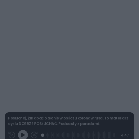
Posłuchaj, jak dbać o dłonie w obliczu koronawirusa. To materiał z
cyklu DOBRZE POSŁUCHAĆ. Podcasty z poradami.
L
P
P
P
-
4:47
G
o
r
r
o