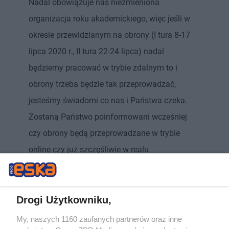
Nadal obowiązuje nas niezmieniona
organizacja roku akademickiego, więc jeśli w
okresie przewidzianym na obrony (I tura 8-17
lipca 2020 r., II tura 22-24 lipca) nadal
będziemy pracować w trybie zdalnym to i
obrony trzeba będzie tak przeprowadzać,
jesteśmy świadomi co nas i Państwa czeka.
Zostaną Państwo poinformowani wcześniej
czy obrony będą przeprowadzane w trybie
online czy już szczęśliwie w realu.
Na razie proszę się nie martwić o formę obron i
skoncentrować cała swoją energię na pisaniu
Drogi Użytkowniku,
prac, a jak będą już gotowe prace do obron, to
obrony też się odbędą zgodnie z
My, naszych 1160 zaufanych partnerów oraz inne