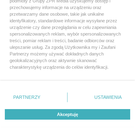
podmioty z Grupy ZPR Media uzyskujemy dostęp i
przechowujemy informacje na urządzeniu oraz
przetwarzamy dane osobowe, takie jak unikalne
identyfikatory, standardowe informacje wysyłane przez
urządzenie czy dane przeglądania w celu zapewniania
spersonalizowanych reklam, wybór spersonalizowanych
treści, pomiar reklam i treści, badanie odbiorców oraz
Narkotyki w Krakowie.
ulepszanie usług. Za zgodą Użytkownika my i Zaufani
Funkcjonariusze przejęli blisko 11 kg
Partnerzy możemy używać dokładnych danych
geolokalizacyjnych oraz aktywnie skanować
nielegalnych substancji
charakterystykę urządzenia do celów identyfikacji.
Ponieważ cenimy Twoją prywatność, prosimy o zgodę na
ZOBACZ WIĘCEJ
korzystanie z tych technologii poprzez kliknięcie
„Akceptuję”. Zgoda jest dobrowolna i zawsze możesz ją
zmienić/wycofać klikając przycisk ustawień prywatności
PARTNERZY
USTAWIENIA
znajdujący się w lewym dolnym rogu strony
. Niektóre
rodzaje przetwarzania danych nie wymagają zgody
Akceptuję
użytkownika, ale masz prawo sprzeciwić się takiemu
przetwarzaniu. Preferencje będą miały zastosowanie tylko
na tej witrynie.