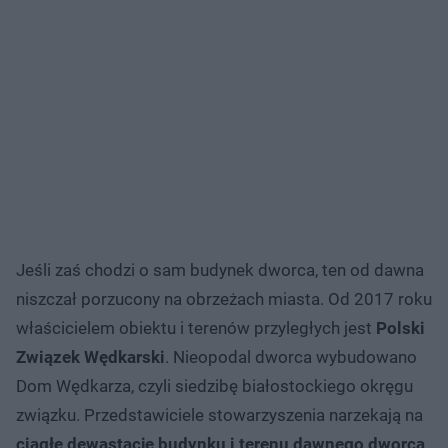
Jeśli zaś chodzi o sam budynek dworca, ten od dawna
niszczał porzucony na obrzeżach miasta. Od 2017 roku
właścicielem obiektu i terenów przyległych jest
Polski
Związek Wędkarski
. Nieopodal dworca wybudowano
Dom Wędkarza, czyli siedzibę białostockiego okręgu
związku. Przedstawiciele stowarzyszenia narzekają na
ciągłe dewastacje budynku i terenu dawnego dworca
.