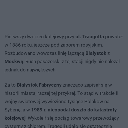
Pierwszy dworzec kolejowy przy
ul. Traugutta
powstał
w 1886 roku, jeszcze pod zaborem rosyjskim.
Rozbudowano wówczas linię łączącą
Białystok
z
Moskwą
. Ruch pasażerski z tej stacji nigdy nie należał
jednak do największych.
Za to
Białystok Fabryczny
znacząco zapisał się w
historii miasta, raczej tej przykrej. To stąd w trakcie II
wojny światowej wywieziono tysiące Polaków na
Syberię, a w
1989 r. nieopodal doszło do katastrofy
kolejowej
. Wykoleił się pociąg towarowy przewożący
cysterny z chlorem. Tragedii udało się ostatecznie