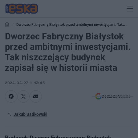
Dworzec Fabryczny Białystok przed ambitnymi inwestycjami. Tak
niszczejący budynek zapisał się w historii miasta
Dworzec Fabryczny Białystok
przed ambitnymi inwestycjami.
Tak niszczejący budynek
zapisał się w historii miasta
2024-04-27
13:45
Dodaj do Google
Jakub Sadkowski
Budynek Dworca Fabrycznego Białystok