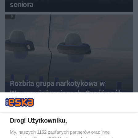
seniora
Rozbita grupa narkotykowa w
Warszawie i regionach. Sześć osób
usłyszało zarzuty
Drogi Użytkowniku,
My, naszych 1162 zaufanych partnerów oraz inne