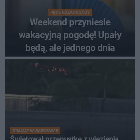
PROGNOZA POGODY
Weekend przyniesie
wakacyjną pogodę! Upały
będą, ale jednego dnia
DRAMAT W WARSZAWIE
Świętował przepustkę z więzienia.