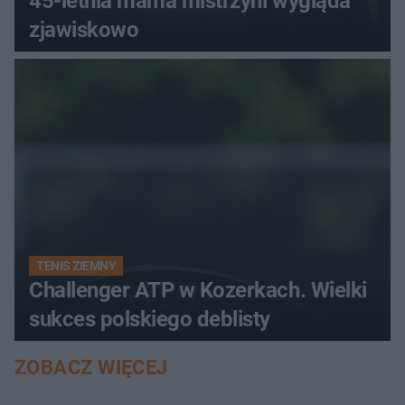
45-letnia mama mistrzyni wygląda
zjawiskowo
TENIS ZIEMNY
Challenger ATP w Kozerkach. Wielki
sukces polskiego deblisty
ZOBACZ WIĘCEJ