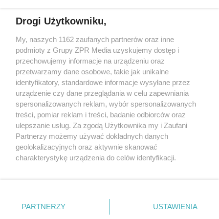
Drogi Użytkowniku,
My, naszych 1162 zaufanych partnerów oraz inne
Żaden utwór zamieszczony w serwisie nie może być powielany i
podmioty z Grupy ZPR Media uzyskujemy dostęp i
rozpowszechniany lub dalej rozpowszechniany w jakikolwiek sposób (w
tym także elektroniczny lub mechaniczny) na jakimkolwiek polu
przechowujemy informacje na urządzeniu oraz
eksploatacji w jakiejkolwiek formie, włącznie z umieszczaniem w
przetwarzamy dane osobowe, takie jak unikalne
Internecie bez pisemnej zgody właściciela praw. Jakiekolwiek użycie lub
identyfikatory, standardowe informacje wysyłane przez
wykorzystanie utworów w całości lub w części z naruszeniem prawa,
tzn. bez właściwej zgody, jest zabronione pod groźbą kary i może być
urządzenie czy dane przeglądania w celu zapewniania
ścigane prawnie.
spersonalizowanych reklam, wybór spersonalizowanych
treści, pomiar reklam i treści, badanie odbiorców oraz
ulepszanie usług. Za zgodą Użytkownika my i Zaufani
Partnerzy możemy używać dokładnych danych
geolokalizacyjnych oraz aktywnie skanować
charakterystykę urządzenia do celów identyfikacji.
Ponieważ cenimy Twoją prywatność, prosimy o zgodę na
O nas
korzystanie z tych technologii poprzez kliknięcie
Informacje prawne
„Akceptuję”. Zgoda jest dobrowolna i zawsze możesz ją
zmienić/wycofać klikając przycisk ustawień prywatności
PARTNERZY
USTAWIENIA
Nasze serwisy
znajdujący się w lewym dolnym rogu strony
. Niektóre