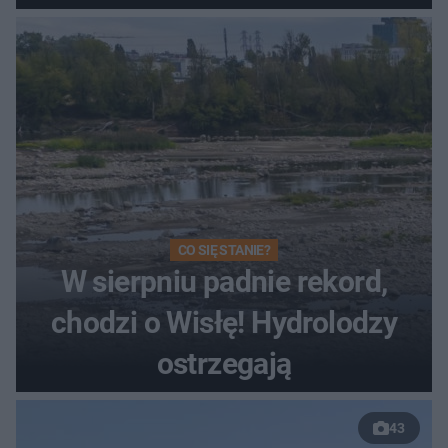
Toruniu
CO SIĘ STANIE?
W sierpniu padnie rekord,
chodzi o Wisłę! Hydrolodzy
ostrzegają
43