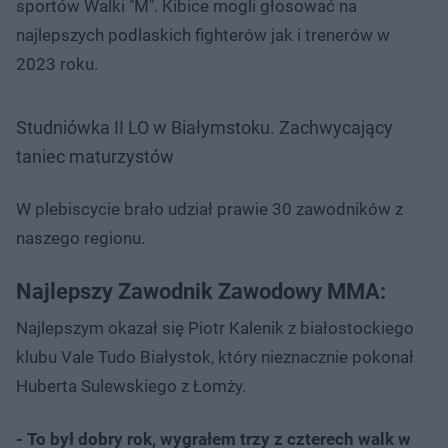
sportów Walki "M". Kibice mogli głosować na
najlepszych podlaskich fighterów jak i trenerów w
2023 roku.
Studniówka II LO w Białymstoku. Zachwycający
taniec maturzystów
W plebiscycie brało udział prawie 30 zawodników z
naszego regionu.
Najlepszy Zawodnik Zawodowy MMA:
Najlepszym okazał się Piotr Kalenik z białostockiego
klubu Vale Tudo Białystok, który nieznacznie pokonał
Huberta Sulewskiego z Łomży.
- To był dobry rok, wygrałem trzy z czterech walk w