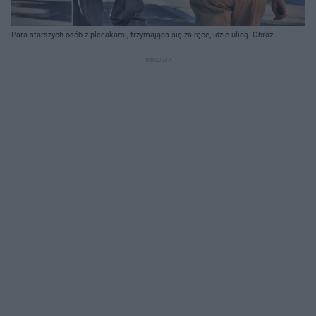
Para starszych osób z plecakami, trzymająca się za ręce, idzie ulicą. Obraz
symbolizuje życie seniorów i porównanie emerytur w Polsce i Niemczech, o
czym więcej można przeczytać na portalu Super Biznes.