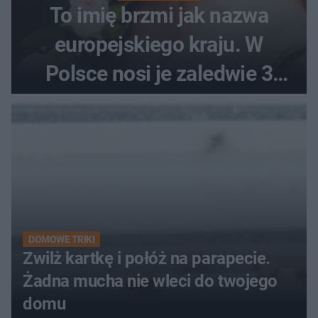
To imię brzmi jak nazwa
europejskiego kraju. W
Polsce nosi je zaledwie 3
kobiety
DOMOWE TRIKI
Zwilż kartkę i połóż na parapecie.
Żadna mucha nie wleci do twojego
domu