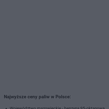
Najwyższe ceny paliw w Polsce:
Województwo mazowieckie - benzyna 95-oktanowa