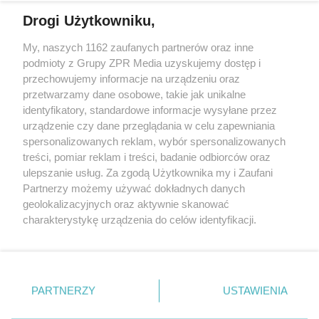
Drogi Użytkowniku,
My, naszych 1162 zaufanych partnerów oraz inne
Żaden utwór zamieszczony w serwisie nie może być powielany i
podmioty z Grupy ZPR Media uzyskujemy dostęp i
rozpowszechniany lub dalej rozpowszechniany w jakikolwiek sposób (w
przechowujemy informacje na urządzeniu oraz
tym także elektroniczny lub mechaniczny) na jakimkolwiek polu
eksploatacji w jakiejkolwiek formie, włącznie z umieszczaniem w
przetwarzamy dane osobowe, takie jak unikalne
Internecie bez pisemnej zgody właściciela praw. Jakiekolwiek użycie lub
identyfikatory, standardowe informacje wysyłane przez
wykorzystanie utworów w całości lub w części z naruszeniem prawa,
tzn. bez właściwej zgody, jest zabronione pod groźbą kary i może być
urządzenie czy dane przeglądania w celu zapewniania
ścigane prawnie.
spersonalizowanych reklam, wybór spersonalizowanych
treści, pomiar reklam i treści, badanie odbiorców oraz
ulepszanie usług. Za zgodą Użytkownika my i Zaufani
Partnerzy możemy używać dokładnych danych
geolokalizacyjnych oraz aktywnie skanować
charakterystykę urządzenia do celów identyfikacji.
Ponieważ cenimy Twoją prywatność, prosimy o zgodę na
O nas
korzystanie z tych technologii poprzez kliknięcie
Informacje prawne
„Akceptuję”. Zgoda jest dobrowolna i zawsze możesz ją
zmienić/wycofać klikając przycisk ustawień prywatności
PARTNERZY
USTAWIENIA
Nasze serwisy
znajdujący się w lewym dolnym rogu strony
. Niektóre
rodzaje przetwarzania danych nie wymagają zgody
© 2026 Grupa ZPR Media