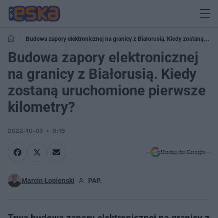
Budowa zapory elektronicznej na granicy z Białorusią. Kiedy zostaną
uruchomione pierwsze kilometry?
Budowa zapory elektronicznej
na granicy z Białorusią. Kiedy
zostaną uruchomione pierwsze
kilometry?
2022-10-03
9:16
Dodaj do Google
Marcin Łopienski
PAP.
Trwa budowa zapory elektronicznej na granicy z