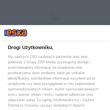
Drogi Użytkowniku,
My, naszych 1162 zaufanych partnerów oraz inne
Żaden utwór zamieszczony w serwisie nie może być powielany i
podmioty z Grupy ZPR Media uzyskujemy dostęp i
rozpowszechniany lub dalej rozpowszechniany w jakikolwiek sposób (w
tym także elektroniczny lub mechaniczny) na jakimkolwiek polu
przechowujemy informacje na urządzeniu oraz
eksploatacji w jakiejkolwiek formie, włącznie z umieszczaniem w
przetwarzamy dane osobowe, takie jak unikalne
Internecie bez pisemnej zgody właściciela praw. Jakiekolwiek użycie lub
identyfikatory, standardowe informacje wysyłane przez
wykorzystanie utworów w całości lub w części z naruszeniem prawa,
tzn. bez właściwej zgody, jest zabronione pod groźbą kary i może być
urządzenie czy dane przeglądania w celu zapewniania
ścigane prawnie.
spersonalizowanych reklam, wybór spersonalizowanych
treści, pomiar reklam i treści, badanie odbiorców oraz
ulepszanie usług. Za zgodą Użytkownika my i Zaufani
Partnerzy możemy używać dokładnych danych