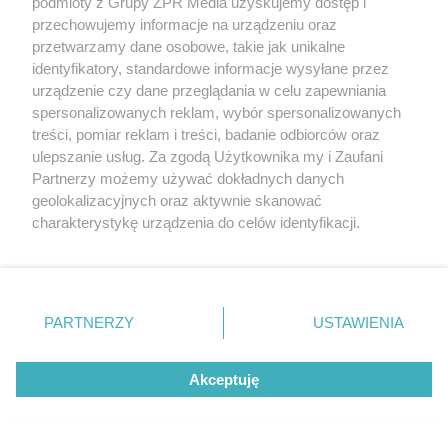
podmioty z Grupy ZPR Media uzyskujemy dostęp i
przechowujemy informacje na urządzeniu oraz
przetwarzamy dane osobowe, takie jak unikalne
identyfikatory, standardowe informacje wysyłane przez
urządzenie czy dane przeglądania w celu zapewniania
spersonalizowanych reklam, wybór spersonalizowanych
treści, pomiar reklam i treści, badanie odbiorców oraz
ZAGINIĘCIE W WARSZAWIE
ulepszanie usług. Za zgodą Użytkownika my i Zaufani
Adam wyszedł na rower i zniknął. Rodzina
Partnerzy możemy używać dokładnych danych
geolokalizacyjnych oraz aktywnie skanować
apeluje o pomoc w poszukiwaniach 59-latka
charakterystykę urządzenia do celów identyfikacji.
Ponieważ cenimy Twoją prywatność, prosimy o zgodę na
korzystanie z tych technologii poprzez kliknięcie
„Akceptuję”. Zgoda jest dobrowolna i zawsze możesz ją
zmienić/wycofać klikając przycisk ustawień prywatności
PARTNERZY
USTAWIENIA
znajdujący się w lewym dolnym rogu strony
. Niektóre
rodzaje przetwarzania danych nie wymagają zgody
Akceptuję
użytkownika, ale masz prawo sprzeciwić się takiemu
przetwarzaniu. Preferencje będą miały zastosowanie tylko
na tej witrynie.