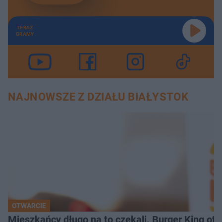
TERAZ
GRAMY
NAJNOWSZE Z DZIAŁU BIAŁYSTOK
OTWARCIE
Mieszkańcy długo na to czekali. Burger King ot