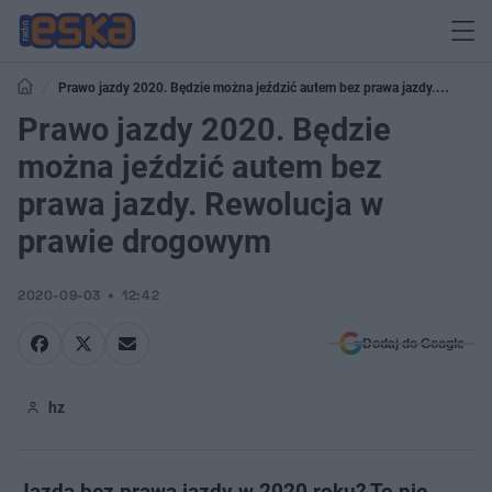
Prawo jazdy 2020. Będzie można jeździć autem bez prawa jazdy.
Rewolucja w prawie drogowym
Prawo jazdy 2020. Będzie
można jeździć autem bez
prawa jazdy. Rewolucja w
prawie drogowym
2020-09-03
12:42
Dodaj do Google
hz
Jazda bez prawa jazdy w 2020 roku? To nie