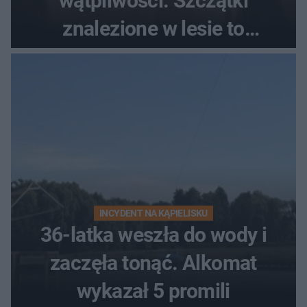
wątpliwości. Szczątki
znalezione w lesie to
zaginiona Jowita Zielińska
INCYDENT NA KĄPIELISKU
36-latka weszła do wody i
zaczęła tonąć. Alkomat
wykazał 5 promili