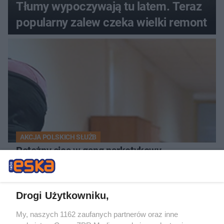
Tłumy wypoczywają tu latem. Teraz
popularny zalew czeka wielki remont
AKCJA POLSKICH SŁUŻB
Potężny cios w gang narkotykowy.
Przestępcy wpadli przez ukrytą kokainę
Drogi Użytkowniku,
My, naszych 1162 zaufanych partnerów oraz inne