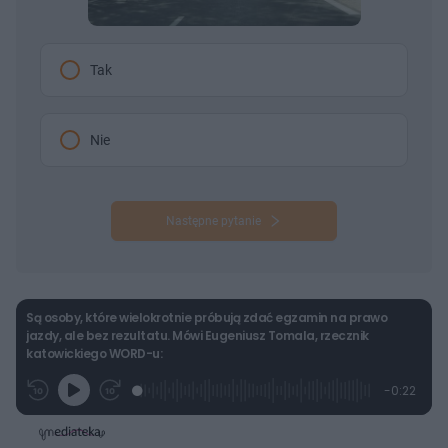
Tak
Nie
Następne pytanie
Są osoby, które wielokrotnie próbują zdać egzamin na prawo
jazdy, ale bez rezultatu. Mówi Eugeniusz Tomala, rzecznik
katowickiego WORD-u:
L
P
P
P
-
0:22
G
o
r
r
o
z
r
a
z
z
o
a
d
e
e
s
j
t
e
w
w