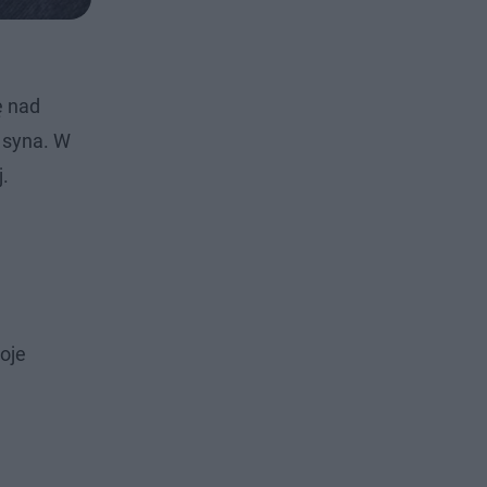
ę nad
 syna. W
.
oje