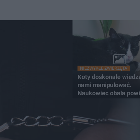
NIEZWYKŁE ZWIERZĘTA
Koty doskonale wiedzą
nami manipulować.
Naukowiec obala powi
od lat mity na ich tem