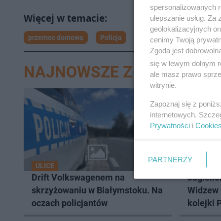
spersonalizowanych re
ulepszanie usług. Za
geolokalizacyjnych or
przemoc domowa
Policja
Suwałki
cenimy Twoją prywatno
Zgoda jest dobrowoln
się w lewym dolnym r
NAJNOWSZE Z DZIAŁU BI
ale masz prawo sprzec
witrynie.
Zapoznaj się z poniż
internetowych. Szcze
Prywatności
i
Cookie
PARTNERZY
ULICE
SPORT
Drift Volkswagenem na
Jagiello
skrzyżowaniu w Białymstoku. Na
Widzew 
oczach policjantów
kolejki 