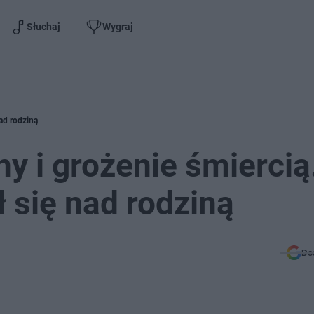
Słuchaj
Wygraj
ad rodziną
y i grożenie śmiercią
 się nad rodziną
Do