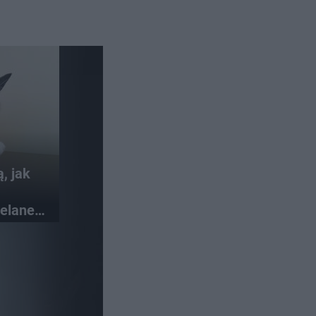
, jak
elane
at