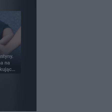
ntyny.
na na
kujące
ci