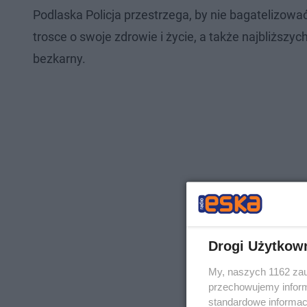
Podlaska Policja przestrzega, by nie bagatelizo
trosce o swoje zdrowie i życie, a także najbliższy
bezkarny.
Drogi Użytkow
My, naszych 1162 zau
przechowujemy informa
standardowe informac