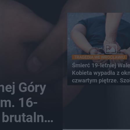
TRAGEDIA WE WROCŁAWIU
Śmierć 19-letniej Wale
Kobieta wypadła z ok
czwartym piętrze. Szo
nej Góry
nagranie trafiło do sie
ym. 16-
 brutalny