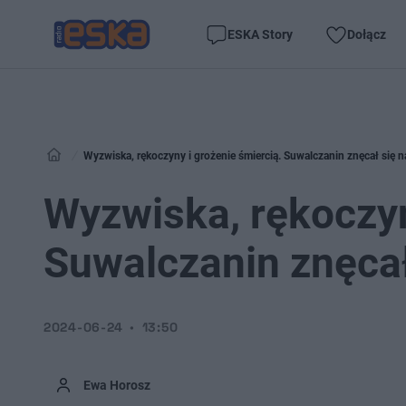
ESKA Story
Dołącz
Wyzwiska, rękoczyny i grożenie śmiercią. Suwalczanin znęcał się n
Wyzwiska, rękoczyn
Suwalczanin znęcał
2024-06-24
13:50
Ewa Horosz