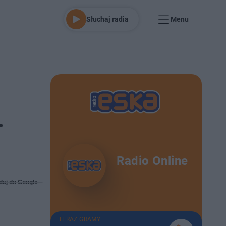
Słuchaj radia
Menu
.
Radio Online
daj do Google
TERAZ GRAMY