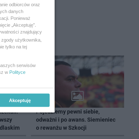
anie odbiorców oraz
nych danych
kacji. Ponieważ
ięcie „Akceptuję”.
ywatności znajdujący
ą zgody użytkownika,
 tylko na tej
 naszych serwisów
esz w
Polityce
Akceptuję
SPORT
zekali.
Pojedziemy pewni siebie,
rwszy
odważni i po awans. Siemieniec
odlaskim
o rewanżu w Szkocji