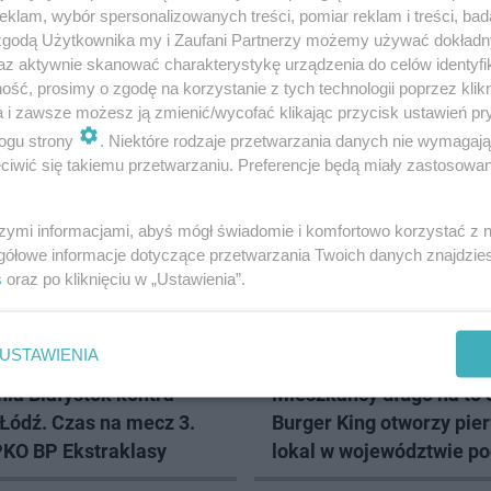
klam, wybór spersonalizowanych treści, pomiar reklam i treści, bad
 zgodą Użytkownika my i Zaufani Partnerzy możemy używać dokład
az aktywnie skanować charakterystykę urządzenia do celów identyfi
ść, prosimy o zgodę na korzystanie z tych technologii poprzez klikn
a i zawsze możesz ją zmienić/wycofać klikając przycisk ustawień pr
ogu strony
. Niektóre rodzaje przetwarzania danych nie wymagaj
AŁYSTOK
iwić się takiemu przetwarzaniu. Preferencje będą miały zastosowanie
szymi informacjami, abyś mógł świadomie i komfortowo korzystać z
gółowe informacje dotyczące przetwarzania Twoich danych znajdzi
s
oraz po kliknięciu w „Ustawienia”.
USTAWIENIA
OTWARCIE
nia Białystok kontra
Mieszkańcy długo na to c
Łódź. Czas na mecz 3.
Burger King otworzy pie
PKO BP Ekstraklasy
lokal w województwie p