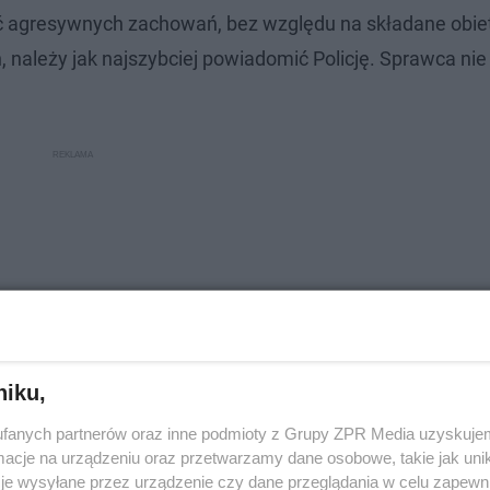
wać agresywnych zachowań, bez względu na składane obie
ch, należy jak najszybciej powiadomić Policję. Sprawca ni
niku,
fanych partnerów oraz inne podmioty z Grupy ZPR Media uzyskujem
cje na urządzeniu oraz przetwarzamy dane osobowe, takie jak unika
je wysyłane przez urządzenie czy dane przeglądania w celu zapewn