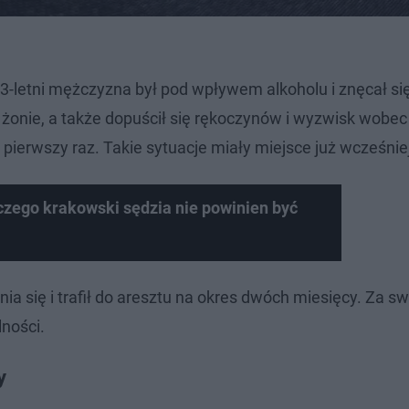
63-letni mężczyzna był pod wpływem alkoholu i znęcał si
żonie, a także dopuścił się rękoczynów i wyzwisk wobec
pierwszy raz. Takie sytuacje miały miejsce już wcześniej
czego krakowski sędzia nie powinien być
a się i trafił do aresztu na okres dwóch miesięcy. Za sw
lności.
y