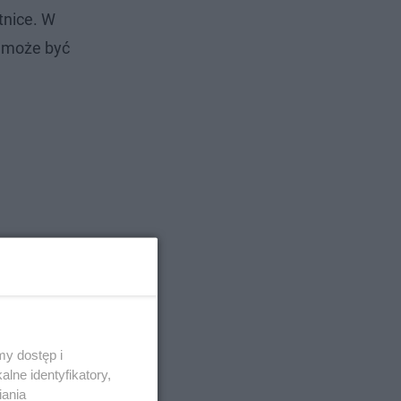
tnice. W
e może być
y dostęp i
lne identyfikatory,
iania