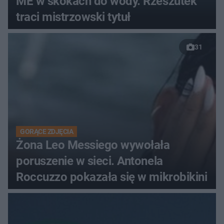
ME w skokach do wody. Rzeszutek
traci mistrzowski tytuł
31
GORĄCE ZDJĘCIA
Żona Leo Messiego wywołała
poruszenie w sieci. Antonela
Roccuzzo pokazała się w mikrobikini