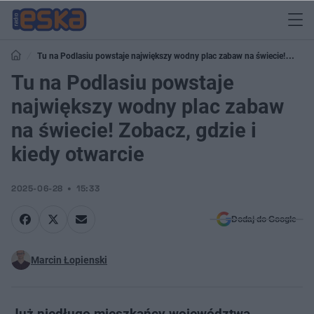
Tu na Podlasiu powstaje największy wodny plac zabaw na świecie!
Zobacz, gdzie i kiedy otwarcie
Tu na Podlasiu powstaje
największy wodny plac zabaw
na świecie! Zobacz, gdzie i
kiedy otwarcie
2025-06-28
15:33
Dodaj do Google
Marcin Łopienski
Już niedługo mieszkańcy województwa