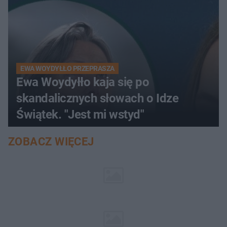
EWA WOYDYŁŁO PRZEPRASZA
Ewa Woydyłło kaja się po
skandalicznych słowach o Idze
Świątek. "Jest mi wstyd"
ZOBACZ WIĘCEJ