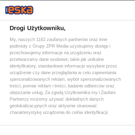
Drogi Użytkowniku,
My, naszych 1162 zaufanych partnerów oraz inne
Żaden utwór zamieszczony w serwisie nie może być powielany i
podmioty z Grupy ZPR Media uzyskujemy dostęp i
rozpowszechniany lub dalej rozpowszechniany w jakikolwiek sposób (w
przechowujemy informacje na urządzeniu oraz
tym także elektroniczny lub mechaniczny) na jakimkolwiek polu
eksploatacji w jakiejkolwiek formie, włącznie z umieszczaniem w
przetwarzamy dane osobowe, takie jak unikalne
Internecie bez pisemnej zgody właściciela praw. Jakiekolwiek użycie lub
identyfikatory, standardowe informacje wysyłane przez
wykorzystanie utworów w całości lub w części z naruszeniem prawa,
tzn. bez właściwej zgody, jest zabronione pod groźbą kary i może być
urządzenie czy dane przeglądania w celu zapewniania
ścigane prawnie.
spersonalizowanych reklam, wybór spersonalizowanych
treści, pomiar reklam i treści, badanie odbiorców oraz
ulepszanie usług. Za zgodą Użytkownika my i Zaufani
Partnerzy możemy używać dokładnych danych
geolokalizacyjnych oraz aktywnie skanować
charakterystykę urządzenia do celów identyfikacji.
Ponieważ cenimy Twoją prywatność, prosimy o zgodę na
O nas
korzystanie z tych technologii poprzez kliknięcie
Informacje prawne
„Akceptuję”. Zgoda jest dobrowolna i zawsze możesz ją