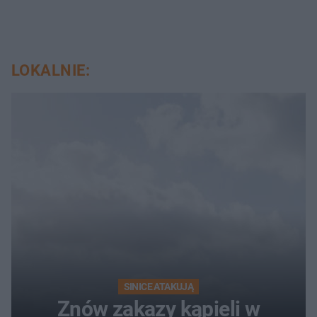
LOKALNIE:
SINICE ATAKUJĄ
Znów zakazy kąpieli w