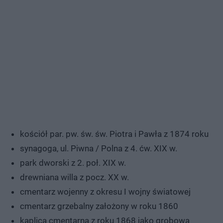
kościół par. pw. św. św. Piotra i Pawła z 1874 roku
synagoga, ul. Piwna / Polna z 4. ćw. XIX w.
park dworski z 2. poł. XIX w.
drewniana willa z pocz. XX w.
cmentarz wojenny z okresu I wojny światowej
cmentarz grzebalny założony w roku 1860
kaplica cmentarna z roku 1868 jako grobowa