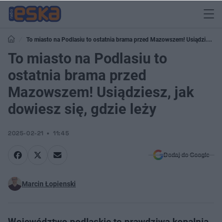
To miasto na Podlasiu to ostatnia brama przed Mazowszem! Usiądziesz,
jak dowiesz się, gdzie leży
To miasto na Podlasiu to
ostatnia brama przed
Mazowszem! Usiądziesz, jak
dowiesz się, gdzie leży
2025-02-21
11:45
Dodaj do Google
Marcin Łopienski
Województwo podlaskie to prawdziwa kopalnia