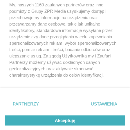
My, naszych 1160 zaufanych partnerów oraz inne
Żaden utwór zamieszczony w serwisie nie może być powielany i
podmioty z Grupy ZPR Media uzyskujemy dostęp i
rozpowszechniany lub dalej rozpowszechniany w jakikolwiek sposób (w
tym także elektroniczny lub mechaniczny) na jakimkolwiek polu
przechowujemy informacje na urządzeniu oraz
eksploatacji w jakiejkolwiek formie, włącznie z umieszczaniem w
przetwarzamy dane osobowe, takie jak unikalne
Internecie bez pisemnej zgody właściciela praw. Jakiekolwiek użycie lub
identyfikatory, standardowe informacje wysyłane przez
wykorzystanie utworów w całości lub w części z naruszeniem prawa,
tzn. bez właściwej zgody, jest zabronione pod groźbą kary i może być
urządzenie czy dane przeglądania w celu zapewniania
ścigane prawnie.
spersonalizowanych reklam, wybór spersonalizowanych
treści, pomiar reklam i treści, badanie odbiorców oraz
ulepszanie usług. Za zgodą Użytkownika my i Zaufani
Partnerzy możemy używać dokładnych danych
geolokalizacyjnych oraz aktywnie skanować
charakterystykę urządzenia do celów identyfikacji.
Ponieważ cenimy Twoją prywatność, prosimy o zgodę na
O nas
korzystanie z tych technologii poprzez kliknięcie
Informacje prawne
„Akceptuję”. Zgoda jest dobrowolna i zawsze możesz ją
zmienić/wycofać klikając przycisk ustawień prywatności
PARTNERZY
USTAWIENIA
Nasze serwisy
znajdujący się w lewym dolnym rogu strony
. Niektóre
rodzaje przetwarzania danych nie wymagają zgody
© 2026 Grupa ZPR Media
Akceptuję
użytkownika, ale masz prawo sprzeciwić się takiemu
przetwarzaniu. Preferencje będą miały zastosowanie tylko