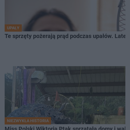
UPAŁY
Te sprzęty pożerają prąd podczas upałów. Lat
NIEZWYKŁA HISTORIA
Miss Polski Wiktoria Ptak sprzątała domy i walc