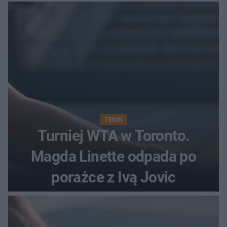
TENIS
Turniej WTA w Toronto.
Magda Linette odpada po
porażce z Ivą Jovic