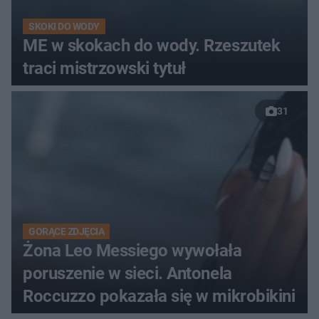
SKOKI DO WODY
ME w skokach do wody. Rzeszutek
traci mistrzowski tytuł
31
GORĄCE ZDJĘCIA
Żona Leo Messiego wywołała
poruszenie w sieci. Antonela
Roccuzzo pokazała się w mikrobikini