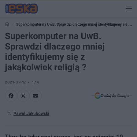
Superkomputer na UwB. Sprawdzi dlaczego mniej identyfikujemy się z
jakąkolwiek religią ?
Superkomputer na UwB.
Sprawdzi dlaczego mniej
identyfikujemy się z
jakąkolwiek religią ?
2021-07-12
1:14
Dodaj do Google
Paweł Jakubowski
Thor, bo taką nosi nazwę, jest co najmniej 10