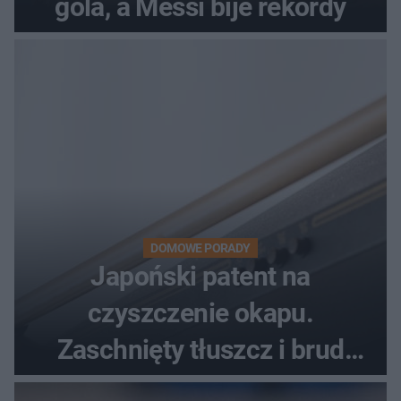
gola, a Messi bije rekordy
DOMOWE PORADY
Japoński patent na
czyszczenie okapu.
Zaschnięty tłuszcz i brud
znikną bez szorowania