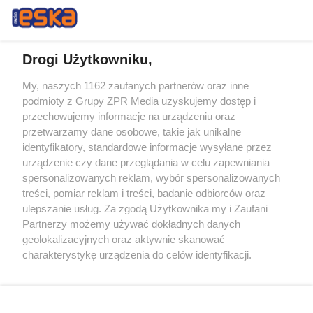
Drogi Użytkowniku,
My, naszych 1162 zaufanych partnerów oraz inne
Żaden utwór zamieszczony w serwisie nie może być powielany i
podmioty z Grupy ZPR Media uzyskujemy dostęp i
rozpowszechniany lub dalej rozpowszechniany w jakikolwiek sposób (w
przechowujemy informacje na urządzeniu oraz
tym także elektroniczny lub mechaniczny) na jakimkolwiek polu
eksploatacji w jakiejkolwiek formie, włącznie z umieszczaniem w
przetwarzamy dane osobowe, takie jak unikalne
Internecie bez pisemnej zgody właściciela praw. Jakiekolwiek użycie lub
identyfikatory, standardowe informacje wysyłane przez
wykorzystanie utworów w całości lub w części z naruszeniem prawa,
tzn. bez właściwej zgody, jest zabronione pod groźbą kary i może być
urządzenie czy dane przeglądania w celu zapewniania
ścigane prawnie.
spersonalizowanych reklam, wybór spersonalizowanych
treści, pomiar reklam i treści, badanie odbiorców oraz
ulepszanie usług. Za zgodą Użytkownika my i Zaufani
Partnerzy możemy używać dokładnych danych
geolokalizacyjnych oraz aktywnie skanować
charakterystykę urządzenia do celów identyfikacji.
Ponieważ cenimy Twoją prywatność, prosimy o zgodę na
O nas
korzystanie z tych technologii poprzez kliknięcie
Informacje prawne
„Akceptuję”. Zgoda jest dobrowolna i zawsze możesz ją