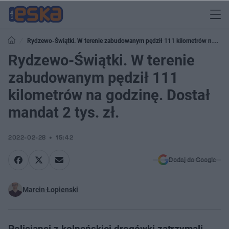
Rydzewo-Świątki. W terenie zabudowanym pędził 111 kilometrów na
godzinę. Dostał mandat 2 tys. zł.
Rydzewo-Świątki. W terenie
zabudowanym pędził 111
kilometrów na godzinę. Dostał
mandat 2 tys. zł.
2022-02-28
15:42
Dodaj do Google
Marcin Łopienski
Policjanci z kolneńskiej drogówki zatrzymali