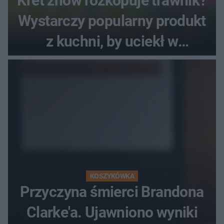
Kret znów rozkopuje trawnik?
Wystarczy popularny produkt
z kuchni, by uciekł w
popłochu
KOSZYKÓWKA
Przyczyna śmierci Brandona
Clarke'a. Ujawniono wyniki