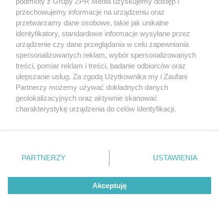
podmioty z Grupy ZPR Media uzyskujemy dostęp i
przechowujemy informacje na urządzeniu oraz
przetwarzamy dane osobowe, takie jak unikalne
identyfikatory, standardowe informacje wysyłane przez
urządzenie czy dane przeglądania w celu zapewniania
spersonalizowanych reklam, wybór spersonalizowanych
POLSKI SIATKARZ
treści, pomiar reklam i treści, badanie odbiorców oraz
Jakub Kochanowski ujawnia z kim
ulepszanie usług. Za zgodą Użytkownika my i Zaufani
spotyka się Tomasz Fornal. Te słowa
Partnerzy możemy używać dokładnych danych
geolokalizacyjnych oraz aktywnie skanować
to absolutny hit
charakterystykę urządzenia do celów identyfikacji.
Ponieważ cenimy Twoją prywatność, prosimy o zgodę na
korzystanie z tych technologii poprzez kliknięcie
„Akceptuję”. Zgoda jest dobrowolna i zawsze możesz ją
zmienić/wycofać klikając przycisk ustawień prywatności
PARTNERZY
USTAWIENIA
znajdujący się w lewym dolnym rogu strony
. Niektóre
rodzaje przetwarzania danych nie wymagają zgody
Akceptuję
użytkownika, ale masz prawo sprzeciwić się takiemu
przetwarzaniu. Preferencje będą miały zastosowanie tylko
na tej witrynie.
PIŁKA NOŻNA