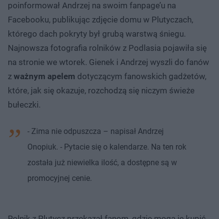
poinformował Andrzej na swoim fanpage’u na
Facebooku, publikując zdjęcie domu w Plutyczach,
którego dach pokryty był grubą warstwą śniegu.
Najnowsza fotografia rolników z Podlasia pojawiła się
na stronie we wtorek. Gienek i Andrzej wyszli do fanów
z
ważnym apelem
dotyczącym fanowskich gadżetów,
które, jak się okazuje, rozchodzą się niczym świeże
bułeczki.
- Zima nie odpuszcza – napisał Andrzej
Onopiuk. - Pytacie się o kalendarze. Na ten rok
została już niewielka ilość, a dostępne są w
promocyjnej cenie.
Rolnik z Plutycz przekazał fanom, gdzie mogą je kupić,