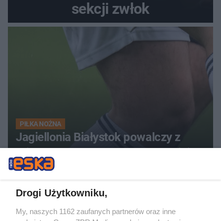
sekcji zwłok
PIŁKA NOŻNA
Jagiellonia Białystok powalczy z
Widzewem Łódź. Kto wygra w hicie
Ekstraklasy?
Drogi Użytkowniku,
My, naszych 1162 zaufanych partnerów oraz inne