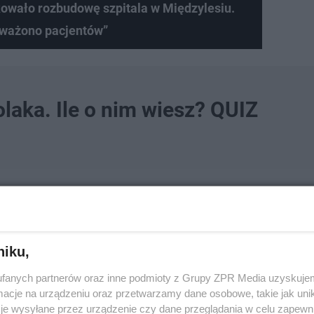
kowało rozbudowę szpitala w Międzylesiu.
eważono pacjentów”
laka. Ile o nim wiesz? QUIZ
niku,
fanych partnerów oraz inne podmioty z Grupy ZPR Media uzyskujem
cje na urządzeniu oraz przetwarzamy dane osobowe, takie jak unika
je wysyłane przez urządzenie czy dane przeglądania w celu zapewn