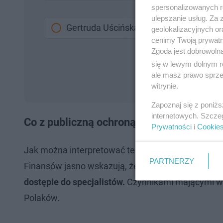
spersonalizowanych re
ulepszanie usług. Za
Gertruda Uścińska
geolokalizacyjnych or
cenimy Twoją prywatno
Zgoda jest dobrowoln
się w lewym dolnym r
ale masz prawo sprzec
witrynie.
Zapoznaj się z poniż
internetowych. Szcze
Co z publiczną ochroną zdrowia?
Prywatności
i
Cookie
Jak można interpretować te dane? Jak czytamy na s
PARTNERZY
Finansów jasno wskazują, że w Polsce możemy 
dostępie do specjalistów.
Czynnikami mającymi wpł
Polaków.