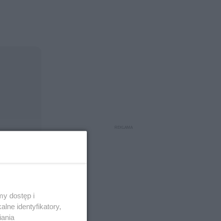
y dostęp i
lne identyfikatory,
iania