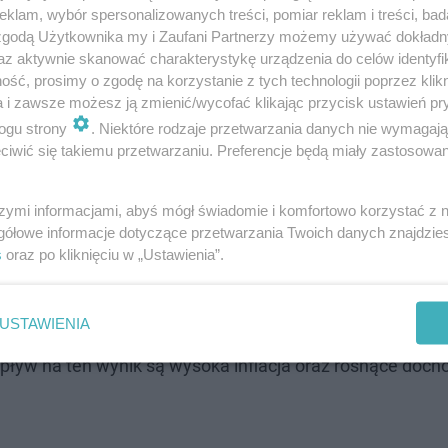
klam, wybór spersonalizowanych treści, pomiar reklam i treści, bad
 zgodą Użytkownika my i Zaufani Partnerzy możemy używać dokład
az aktywnie skanować charakterystykę urządzenia do celów identyfi
ść, prosimy o zgodę na korzystanie z tych technologii poprzez klikn
a i zawsze możesz ją zmienić/wycofać klikając przycisk ustawień pr
ogu strony
. Niektóre rodzaje przetwarzania danych nie wymagaj
Następne pytanie
iwić się takiemu przetwarzaniu. Preferencje będą miały zastosowanie
szymi informacjami, abyś mógł świadomie i komfortowo korzystać z
gółowe informacje dotyczące przetwarzania Twoich danych znajdzi
s
oraz po kliknięciu w „Ustawienia”.
tronie rynekzdrowia.pl eksperci z resortu zdrowia i Mi
USTAWIENIA
mówić o
nierównościach w zdrowiu, a konkretnie w nier
yw na ten wynik są wysoka inflacja oraz rosnące doch