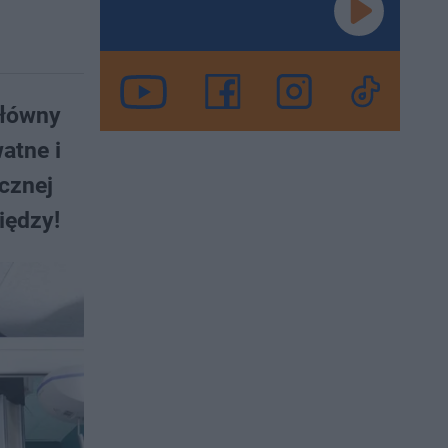
Główny
atne i
icznej
iędzy!