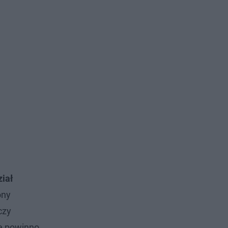
.
ział
ony
czy
ie powinno