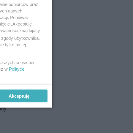
anie odbiorców oraz
nych danych
kacji. Ponieważ
ięcie „Akceptuję”.
ywatności znajdujący
ą zgody użytkownika,
 tylko na tej
 naszych serwisów
esz w
Polityce
nisterstwa
Akceptuję
ównym
ody