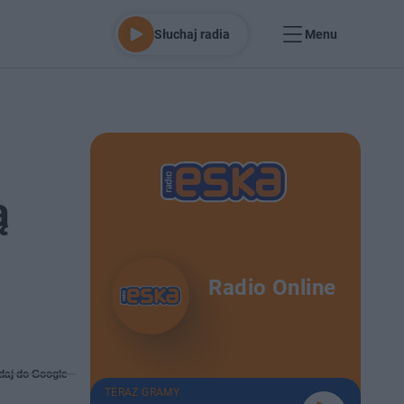
Słuchaj radia
Menu
ą
Radio Online
daj do Google
TERAZ GRAMY