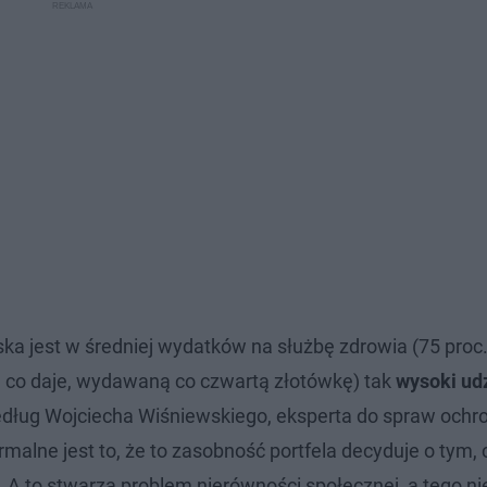
ka jest w średniej wydatków na służbę zdrowia (75 proc
 co daje, wydawaną co czwartą złotówkę) tak
wysoki ud
ług Wojciecha Wiśniewskiego, eksperta do spraw ochr
malne jest to, że to zasobność portfela decyduje o tym, 
 to stwarza problem nierówności społecznej, a tego n