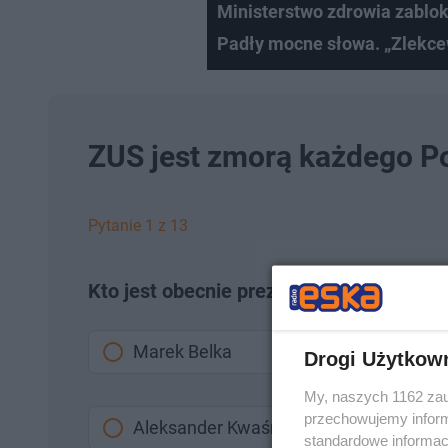
Ministerstwo zdrowia zablo
Padły mocne słowa. „Zlekc
ZUS jest zmorą każdego Po
Pytanie 1 z 13
Kto jest obecnie prezesem ZUS?
Marek Belka
Drogi Użytkow
My, naszych 1162 zau
przechowujemy informa
Aleksander Kwaśniewski
standardowe informac