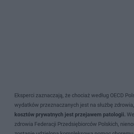
Eksperci zaznaczają, że chociaż według OECD Pols
wydatków przeznaczanych jest na służbę zdrowia,
kosztów prywatnych jest przejawem patologii.
Wed
zdrowia Federacji Przedsiębiorców Polskich, nienor
zostanie udzielona kompleksowa pomoc choremu. A