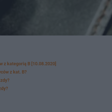
 z kategorią B [10.08.2020]
ców z kat. B?
azdy?
zdy?