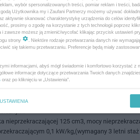
klam, wybór spersonalizowanych treści, pomiar reklam i treści, bad
 zgodą Użytkownika my i Zaufani Partnerzy możemy używać dokład
a jazdy. Rewolucja w przepisach
az aktywnie skanować charakterystykę urządzenia do celów identyfi
ść, prosimy o zgodę na korzystanie z tych technologii poprzez klikn
a i zawsze możesz ją zmienić/wycofać klikając przycisk ustawień pr
m posiadacze prawa jazdy kategorii B uprawnieni są do k
ogu strony
. Niektóre rodzaje przetwarzania danych nie wymagaj
iwić się takiemu przetwarzaniu. Preferencje będą miały zastosowanie
masie całkowitej (dmc) nieprzekraczającej 3,5 t
szymi informacjami, abyś mógł świadomie i komfortowo korzystać z
czającej 3,5 tony wraz z przyczepą lekką (do 75
gółowe informacje dotyczące przetwarzania Twoich danych znajdzi
s
oraz po kliknięciu w „Ustawienia”.
czającej 3,5 tony wraz z przyczepą inną niż lek
ita zespołu pojazdów nie przekracza 4250 kg a k
ierdzony wpisem do prawa jazdy;
USTAWIENIA
obieżnym.
a nieprzekraczającej 125 cm3, mocy nieprzekracz
rzekraczającym 0,1 kW/kg,(wymagany 3 letni staż