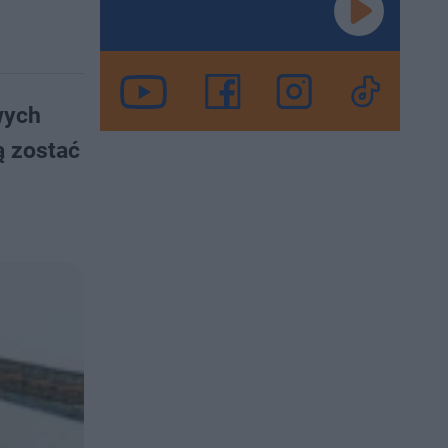
wych
ą zostać