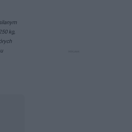
ilanym
250 kg,
órych
hu