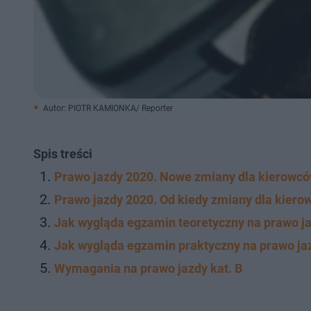
Autor: PIOTR KAMIONKA/ Reporter
Spis treści
Prawo jazdy 2020. Nowe zmiany dla kierowców
Prawo jazdy 2020. Od kiedy zmiany dla kierow
Jak wygląda egzamin teoretyczny na prawo j
Jak wygląda egzamin praktyczny na prawo ja
Wymagania na prawo jazdy kat. B