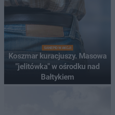
SANEPID W AKCJI
Koszmar kuracjuszy. Masowa
"jelitówka" w ośrodku nad
Bałtykiem