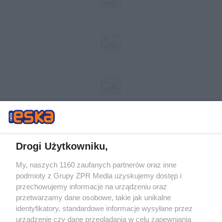
Drogi Użytkowniku,
My, naszych 1160 zaufanych partnerów oraz inne
Żaden utwór zamieszczony w serwisie nie może być powielany i
podmioty z Grupy ZPR Media uzyskujemy dostęp i
rozpowszechniany lub dalej rozpowszechniany w jakikolwiek sposób (w
przechowujemy informacje na urządzeniu oraz
tym także elektroniczny lub mechaniczny) na jakimkolwiek polu
eksploatacji w jakiejkolwiek formie, włącznie z umieszczaniem w
przetwarzamy dane osobowe, takie jak unikalne
Internecie bez pisemnej zgody właściciela praw. Jakiekolwiek użycie lub
identyfikatory, standardowe informacje wysyłane przez
wykorzystanie utworów w całości lub w części z naruszeniem prawa,
tzn. bez właściwej zgody, jest zabronione pod groźbą kary i może być
urządzenie czy dane przeglądania w celu zapewniania