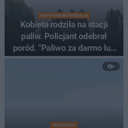
NIETYPOWA INTERWENCJA
Kobieta rodziła na stacji
paliw. Policjant odebrał
poród. "Paliwo za darmo lub
50 %!"
6
WIADOMOŚCI