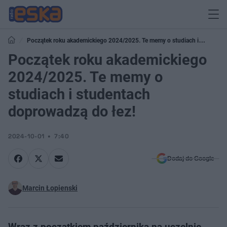
Początek roku akademickiego 2024/2025. Te memy o studiach i
studentach doprowadzą do łez!
Początek roku akademickiego
2024/2025. Te memy o
studiach i studentach
doprowadzą do łez!
2024-10-01
7:40
Dodaj do Google
Marcin Łopienski
Wraz z początkiem października na uczelnię