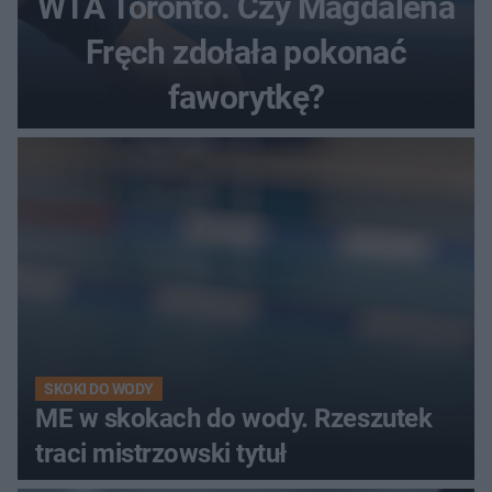
WTA Toronto. Czy Magdalena
Fręch zdołała pokonać
faworytkę?
SKOKI DO WODY
ME w skokach do wody. Rzeszutek
traci mistrzowski tytuł