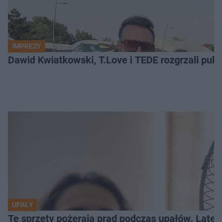
IMPREZY
Dawid Kwiatkowski, T.Love i TEDE rozgrzali pub
UPAŁY
Te sprzęty pożerają prąd podczas upałów. Lat