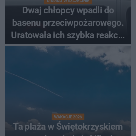
DRAMAT W SZCZECINIE
Dwaj chłopcy wpadli do
basenu przeciwpożarowego.
Uratowała ich szybka reakcja
świadków
WAKACJE 2026
Ta plaża w Świętokrzyskiem