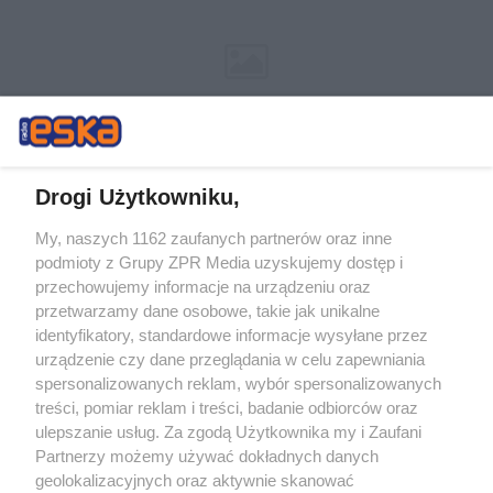
Drogi Użytkowniku,
My, naszych 1162 zaufanych partnerów oraz inne
Żaden utwór zamieszczony w serwisie nie może być powielany i
podmioty z Grupy ZPR Media uzyskujemy dostęp i
rozpowszechniany lub dalej rozpowszechniany w jakikolwiek sposób (w
tym także elektroniczny lub mechaniczny) na jakimkolwiek polu
przechowujemy informacje na urządzeniu oraz
eksploatacji w jakiejkolwiek formie, włącznie z umieszczaniem w
przetwarzamy dane osobowe, takie jak unikalne
Internecie bez pisemnej zgody właściciela praw. Jakiekolwiek użycie lub
identyfikatory, standardowe informacje wysyłane przez
wykorzystanie utworów w całości lub w części z naruszeniem prawa,
tzn. bez właściwej zgody, jest zabronione pod groźbą kary i może być
urządzenie czy dane przeglądania w celu zapewniania
ścigane prawnie.
spersonalizowanych reklam, wybór spersonalizowanych
treści, pomiar reklam i treści, badanie odbiorców oraz
ulepszanie usług. Za zgodą Użytkownika my i Zaufani
Partnerzy możemy używać dokładnych danych
geolokalizacyjnych oraz aktywnie skanować