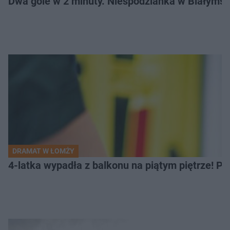
Dwa gole w 2 minuty. Niespodzianka w Białymst
DRAMAT W ŁOMŻY
4-latka wypadła z balkonu na piątym piętrze! Pi