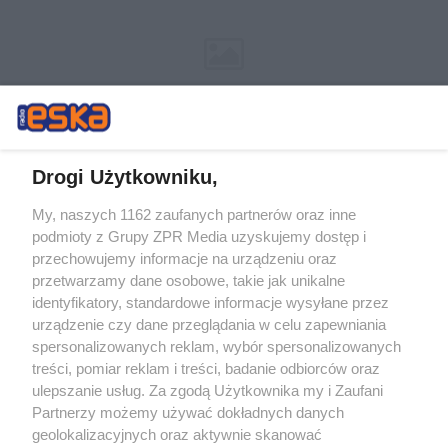
Drogi Użytkowniku,
My, naszych 1162 zaufanych partnerów oraz inne
Żaden utwór zamieszczony w serwisie nie może być powielany i
podmioty z Grupy ZPR Media uzyskujemy dostęp i
rozpowszechniany lub dalej rozpowszechniany w jakikolwiek sposób (w
przechowujemy informacje na urządzeniu oraz
tym także elektroniczny lub mechaniczny) na jakimkolwiek polu
eksploatacji w jakiejkolwiek formie, włącznie z umieszczaniem w
przetwarzamy dane osobowe, takie jak unikalne
Internecie bez pisemnej zgody właściciela praw. Jakiekolwiek użycie lub
identyfikatory, standardowe informacje wysyłane przez
wykorzystanie utworów w całości lub w części z naruszeniem prawa,
tzn. bez właściwej zgody, jest zabronione pod groźbą kary i może być
urządzenie czy dane przeglądania w celu zapewniania
ścigane prawnie.
spersonalizowanych reklam, wybór spersonalizowanych
treści, pomiar reklam i treści, badanie odbiorców oraz
ulepszanie usług. Za zgodą Użytkownika my i Zaufani
Partnerzy możemy używać dokładnych danych
geolokalizacyjnych oraz aktywnie skanować