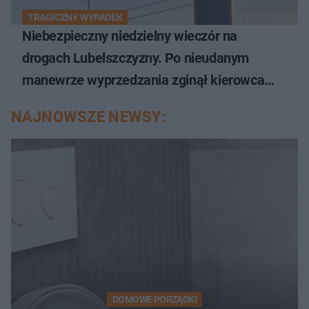
TRAGICZNY WYPADEK
Niebezpieczny niedzielny wieczór na
drogach Lubelszczyzny. Po nieudanym
manewrze wyprzedzania zginął kierowca
auta
NAJNOWSZE NEWSY:
DOMOWE PORZĄDKI