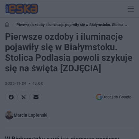
Pierwsze ozdoby i iluminacje pojawiły się w Białymstoku. Stolica
Podlasia powoli szykuje się na święta [ZDJĘCIA]
Pierwsze ozdoby i iluminacje
pojawiły się w Białymstoku.
Stolica Podlasia powoli szykuje
się na święta [ZDJĘCIA]
2025-11-24
15:00
Dodaj do Google
Marcin Łopienski
W Białymstoku czuć już pierwsze powiewy