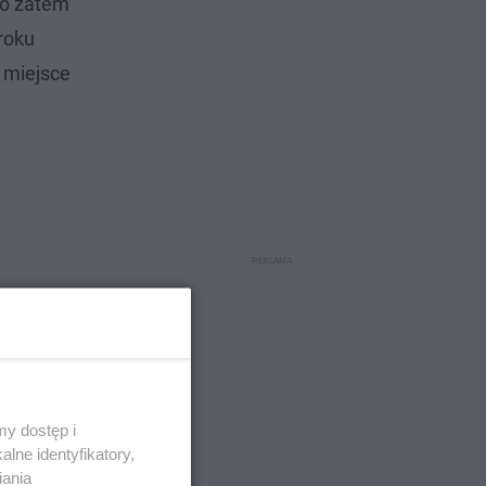
to zatem
roku
e miejsce
y dostęp i
lne identyfikatory,
iania