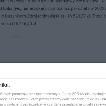
 miast w Polsce trudno szukać Warszawy czy Krakowa. K
 Łeba (woj. pomorskie).
Zamożność per capita w 2022 
ło Dusznikom-Zdrój (dolnośląskie) - 16 520,37 zł. Trzeci
orska (16 216,40 zł).
niku,
fanych partnerów oraz inne podmioty z Grupy ZPR Media uzyskujem
cje na urządzeniu oraz przetwarzamy dane osobowe, takie jak unika
je wysyłane przez urządzenie czy dane przeglądania w celu zapewn