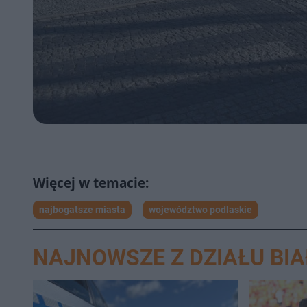
najbogatsze miasta
województwo podlaskie
NAJNOWSZE Z DZIAŁU BI