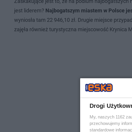
Zaskakujące jest to, że na podium najbogatszych
jest liderem?
Najbogatszym miastem w Polsce jest
wyniosła tam 22 946,10 zł. Drugie miejsce przypad
zajęła również turystyczna miejscowość Krynica M
Drogi Użytkow
My, naszych 1162 zau
przechowujemy informa
standardowe informac