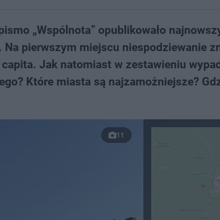
opismo „Wspólnota” opublikowało najnowsz
. Na pierwszym miejscu niespodziewanie zn
 capita. Jak natomiast w zestawieniu wypa
go? Które miasta są najzamożniejsze? Gdz
11