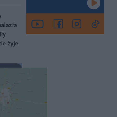
y
alazła
dły
ie żyje