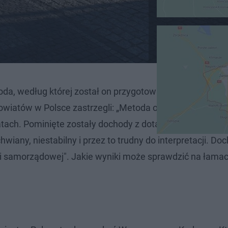
da, według której został on przygotowany. Autorzy na
owiatów w Polsce zastrzegli: „Metoda obliczenia wskaźn
tach. Pominięte zostały dochody z dotacji celowych. (...
iany, niestabilny i przez to trudny do interpretacji. Do
stki samorządowej". Jakie wyniki może sprawdzić na łama