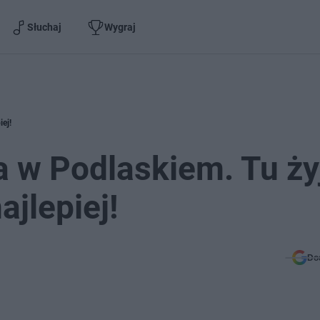
Słuchaj
Wygraj
ej!
 w Podlaskiem. Tu ży
jlepiej!
Do