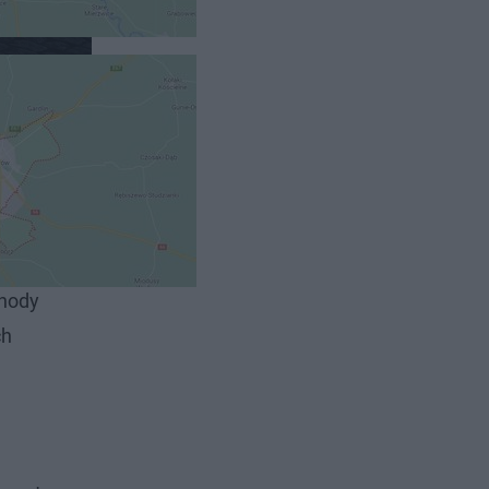
jnowszego
ika
). System
chody
ch