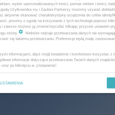
klam, wybór spersonalizowanych treści, pomiar reklam i treści, bad
skiego
 zgodą Użytkownika my i Zaufani Partnerzy możemy używać dokład
az aktywnie skanować charakterystykę urządzenia do celów identyfi
jbogatsze miasta z województwa podlaskiego?
Pierwsze 
ść, prosimy o zgodę na korzystanie z tych technologii poprzez klikn
a i zawsze możesz ją zmienić/wycofać klikając przycisk ustawień pr
 to najbogatsze miasto w regionie, gdzie zamożność per 
ogu strony
. Niektóre rodzaje przetwarzania danych nie wymagaj
ejsce zajęły
Suwałki
, co też nikogo nie powinno dziwić. 
iwić się takiemu przetwarzaniu. Preferencje będą miały zastosowanie
ęcej. W poniższej galerii sprawdźcie, gdzie według aut
szymi informacjami, abyś mógł świadomie i komfortowo korzystać z
gółowe informacje dotyczące przetwarzania Twoich danych znajdzi
s
oraz po kliknięciu w „Ustawienia”.
USTAWIENIA