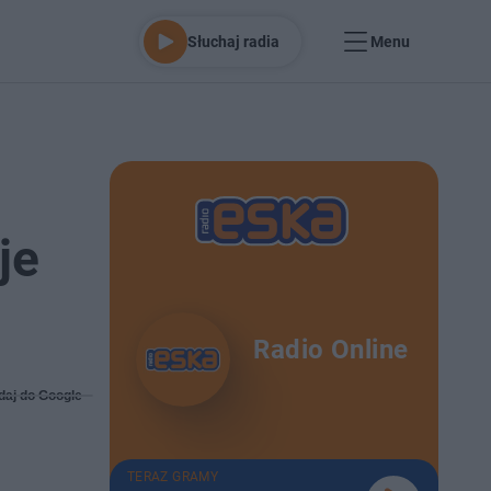
Słuchaj radia
Menu
je
Radio Online
daj do Google
TERAZ GRAMY