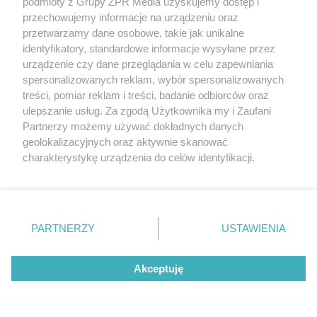
podmioty z Grupy ZPR Media uzyskujemy dostęp i
przechowujemy informacje na urządzeniu oraz
przetwarzamy dane osobowe, takie jak unikalne
identyfikatory, standardowe informacje wysyłane przez
urządzenie czy dane przeglądania w celu zapewniania
spersonalizowanych reklam, wybór spersonalizowanych
treści, pomiar reklam i treści, badanie odbiorców oraz
ulepszanie usług. Za zgodą Użytkownika my i Zaufani
Żaden utwór zamieszczony w serwisie nie może być powielany i
Partnerzy możemy używać dokładnych danych
rozpowszechniany lub dalej rozpowszechniany w jakikolwiek sposób (w
tym także elektroniczny lub mechaniczny) na jakimkolwiek polu
geolokalizacyjnych oraz aktywnie skanować
eksploatacji w jakiejkolwiek formie, włącznie z umieszczaniem w
charakterystykę urządzenia do celów identyfikacji.
Internecie bez pisemnej zgody właściciela praw. Jakiekolwiek użycie lub
Ponieważ cenimy Twoją prywatność, prosimy o zgodę na
wykorzystanie utworów w całości lub w części z naruszeniem prawa,
tzn. bez właściwej zgody, jest zabronione pod groźbą kary i może być
korzystanie z tych technologii poprzez kliknięcie
ścigane prawnie.
„Akceptuję”. Zgoda jest dobrowolna i zawsze możesz ją
zmienić/wycofać klikając przycisk ustawień prywatności
PARTNERZY
USTAWIENIA
znajdujący się w lewym dolnym rogu strony
. Niektóre
rodzaje przetwarzania danych nie wymagają zgody
Akceptuję
użytkownika, ale masz prawo sprzeciwić się takiemu
przetwarzaniu. Preferencje będą miały zastosowanie tylko
O nas
na tej witrynie.