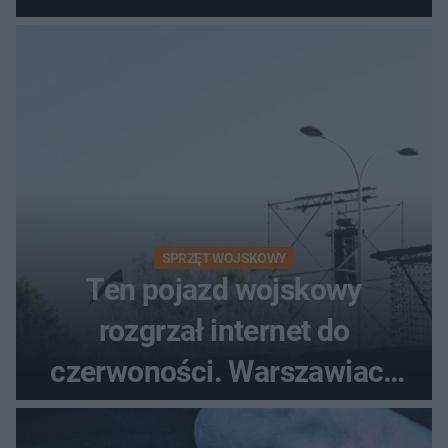
poszkodowanych, lądował
śmigłowiec LPR
SPRZĘT WOJSKOWY
Ten pojazd wojskowy
rozgrzał internet do
czerwoności. Warszawiacy
pytali, czy to Mad Max!