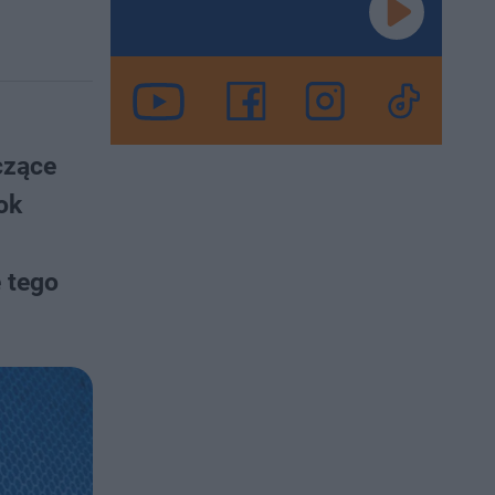
czące
ok
 tego