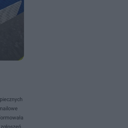
zpiecznych
 mailowe
nformowała
 zgłoszeń.