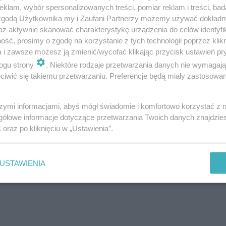
klam, wybór spersonalizowanych treści, pomiar reklam i treści, bad
owinny dziwić uważnego obserwatora. Najwięcej donosów
 zgodą Użytkownika my i Zaufani Partnerzy możemy używać dokład
az aktywnie skanować charakterystykę urządzenia do celów identyfi
było ich 7146. Komenda Wojewódzka Policji we Wrocławi
ść, prosimy o zgodę na korzystanie z tych technologii poprzez klikn
ienia. Zaś 3003 donosów to wynik Komendy Wojewódzkiej 
a i zawsze możesz ją zmienić/wycofać klikając przycisk ustawień pr
ń na policję? Jak się okazuje w tej kategorii prym wiodą
ogu strony
. Niektóre rodzaje przetwarzania danych nie wymagaj
iwić się takiemu przetwarzaniu. Preferencje będą miały zastosowanie
 podlaskim.
Najmniej zgłoszeń otrzymała Komenda Wo
enda Wojewódzka Policji w Rzeszowie – 419. Na trzeci
szymi informacjami, abyś mógł świadomie i komfortowo korzystać z
i w Białymstoku - 512.
gółowe informacje dotyczące przetwarzania Twoich danych znajdzi
s
oraz po kliknięciu w „Ustawienia”.
USTAWIENIA