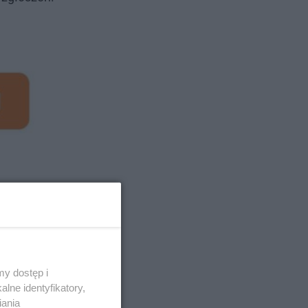
jwięcej
y dostęp i
lne identyfikatory,
iania