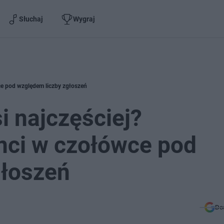
Słuchaj
Wygraj
wce pod względem liczby zgłoszeń
i najczęściej?
anci w czołówce pod
głoszeń
Do