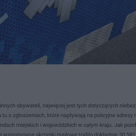
innych obywateli, najwięcej jest tych dotyczących niebe
u o zgłoszeniach, które napływają na policyjne adresy
endach miejskich i wojewódzkich w całym kraju. Jak poi
na wspomniane skrzynki mailowe trafiło dokładnie 30 581